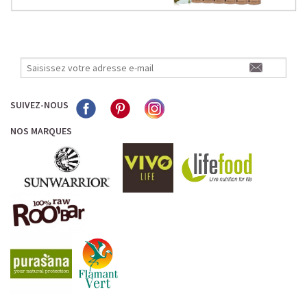
SUIVEZ-NOUS
NOS MARQUES
L’ALLIANCE PARFAITE ENTRE PLAISIR ET
PERFORMANCE
Quand le chocolat rencontre le café…
Cacao pur, café expresso et lait végétal fusionnent dans
une boisson veloutée et énergisante.
Une vraie caresse chocolatée, riche en protéines, léger
pour ne jamais peser.