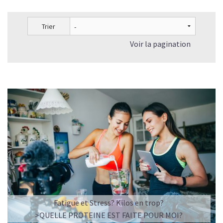
Trier
Voir la pagination
L’ÉQUILIBRE PARFAIT ENTRE DOUCEUR ET INTENSITÉ
Un café riche avec un soupçon de caramel pour un
moment de pure détente… ou de concentration avant le
prochain défi.
Une énergie immédiate et stable, sans pic de glycémie,
qui vous accompagne toute la matinée et un allié parfait
après l’entraînement.
Pour ceux qui veulent retrouver le plaisir d’un vrai café
glacé, sans se sentir lourd ni affamé.
Découvrir le
Latte Macchiato Glacé Protéiné
Fatigue et Stress? Kilos en trop?
🍯 CAFÉ FRAPPÉ AU CARAMEL PROTÉINÉ
>QUELLE PROTEINE EST FAITE POUR MOI?