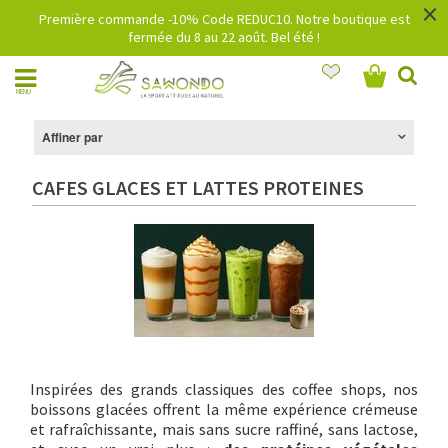
×
Première commande -10% Code REDUC10. Notre boutique est
fermée du 8 au 22 août. Bel été !
MENU
Affiner par
CAFES GLACES ET LATTES PROTEINES
Inspirées des grands classiques des coffee shops, nos
boissons glacées offrent la même expérience crémeuse
et rafraîchissante, mais sans sucre raffiné, sans lactose,