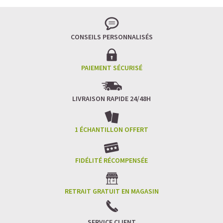
Pour les accros au chocolat qui veulent booster leurs
journées avec goût et équilibre.
Découvrir le
Mocha Glacé Protéiné
CONSEILS PERSONNALISÉS
🍵 MATCHA LATTE GLACÉ
PAIEMENT SÉCURISÉ
LIVRAISON RAPIDE 24/48H
1 ÉCHANTILLON OFFERT
FIDÉLITÉ RÉCOMPENSÉE
RETRAIT GRATUIT EN MAGASIN
SERVICE CLIENT