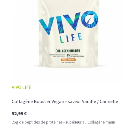
L’ALLIANCE PARFAITE ENTRE PLAISIR ET
VIVO LIFE
PERFORMANCE
Quand le chocolat rencontre le café…
Collagène Booster Vegan - saveur Vanille / Cannelle
Cacao pur, café expresso et lait végétal fusionnent dans
52,99 €
une boisson veloutée et énergisante.
Une vraie caresse chocolatée, riche en protéines, léger
25g de peptides de protéines - supérieur au Collagène marin
pour ne jamais peser.