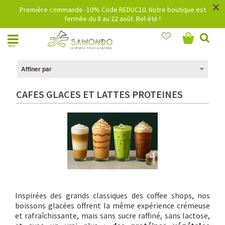
×
Première commande -10% Code REDUC10. Notre boutique est
fermée du 8 au 22 août. Bel été !
MENU
Affiner par
CAFES GLACES ET LATTES PROTEINES
Inspirées des grands classiques des coffee shops, nos
boissons glacées offrent la même expérience crémeuse
et rafraîchissante, mais sans sucre raffiné, sans lactose,