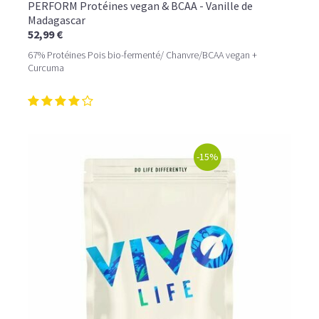
PERFORM Protéines vegan & BCAA - Vanille de
Madagascar
52,99 €
67% Protéines Pois bio-fermenté/ Chanvre/BCAA vegan +
Curcuma
-15%
LE PLAISIR D’UN DESSERT GLACÉ, SANS LE SUCRE EN
TROP