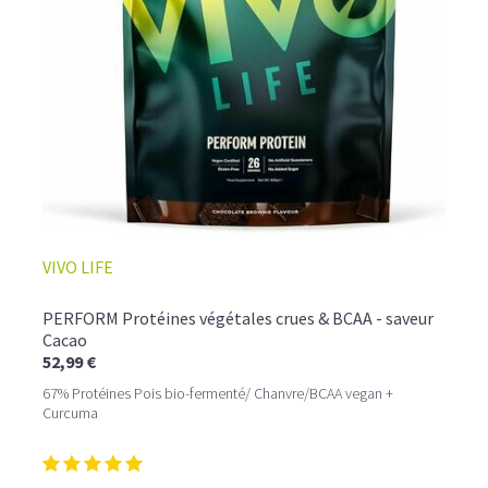
☕ LATTE MACCHIATO GLACÉ
VIVO LIFE
PERFORM Protéines végétales crues & BCAA - saveur
Cacao
52,99 €
67% Protéines Pois bio-fermenté/ Chanvre/BCAA vegan +
Curcuma