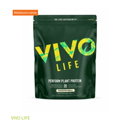
Meilleure vente
L’ÉQUILIBRE PARFAIT ENTRE DOUCEUR ET INTENSITÉ
Un café riche avec un soupçon de caramel pour un
moment de pure détente… ou de concentration avant le
prochain défi.
Une énergie immédiate et stable, sans pic de glycémie,
qui vous accompagne toute la matinée et un allié parfait
après l’entraînement.
Pour ceux qui veulent retrouver le plaisir d’un vrai café
glacé, sans se sentir lourd ni affamé.
Découvrir le
Latte Macchiato Glacé Protéiné
VIVO LIFE
🍯 CAFÉ FRAPPÉ AU CARAMEL PROTÉINÉ