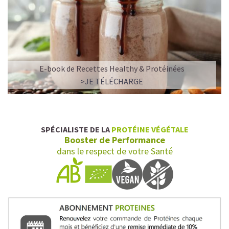
✅ Vegan & naturel
✅ Riche en protéines végétales de qualité
✅ Allient goût, texture et bienfaits nutritionnels
E-book de Recettes Healthy & Protéinées
✅ Faible en calories, mais riche en goût
>JE TÉLÉCHARGE
✅ Une énergie stable (pas de pic glycémique)
Plus besoin de choisir entre plaisir et santé. Sawondo
transforme votre café glacé en vrai rituel de plaisir et de
SPÉCIALISTE DE LA
PROTÉINE VÉGÉTALE
bien-être !
Booster de Performance
dans le respect de votre Santé
Faites-vous du bien à chaque gorgée et découvrez la
boisson qui correspond à votre envie du jour.