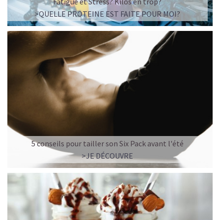
Fatigue et Stress? Kilos en trop?
>QUELLE PROTEINE EST FAITE POUR MOI?
LA FRAÎCHEUR VERTE QUI APAISE L’ESPRIT
Le matcha, ce thé japonais se marie à la douceur du lait
végétal pour une boisson à la fois tonique et apaisante.
Naturellement riche en antioxydants, il apaise l’esprit
tout en stimulant la concentration.
Un goût légèrement herbacé, addictif et plein de
bienfaits.
Idéal pour : recharger ses batteries sans caféine,
5 conseils pour tailler son Six Pack avant l'été
hydrater, et retrouver focus et sérénité.
>JE DÉCOUVRE
Découvrir le
Matcha Latte Glacé Protéiné
SAWONDO RÉINVENTE LE PLAISIR DES CAFÉS GLACÉS
✅ Sans sucre raffiné