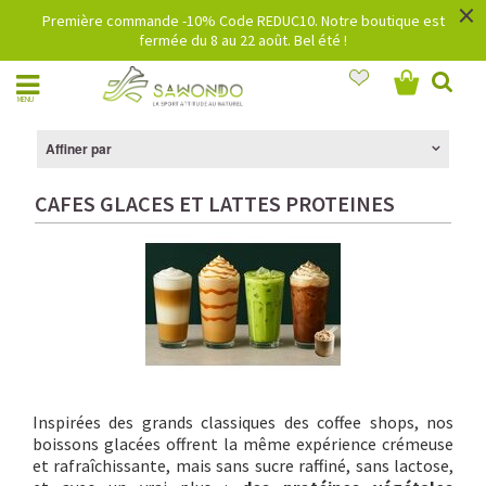
×
Première commande -10% Code REDUC10. Notre boutique est
fermée du 8 au 22 août. Bel été !
MENU
Affiner par
CAFES GLACES ET LATTES PROTEINES
Inspirées des grands classiques des coffee shops, nos
boissons glacées offrent la même expérience crémeuse
et rafraîchissante, mais sans sucre raffiné, sans lactose,