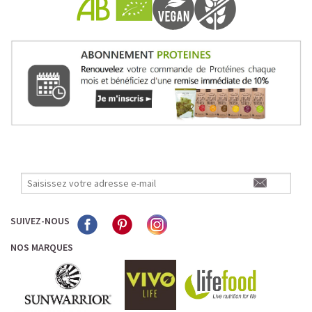
Pour les accros au chocolat qui veulent booster leurs
journées avec goût et équilibre.
Découvrir le
Mocha Glacé Protéiné
🍵 MATCHA LATTE GLACÉ
SUIVEZ-NOUS
NOS MARQUES