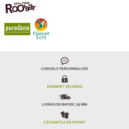
LA FRAÎCHEUR VERTE QUI APAISE L’ESPRIT
Le matcha, ce thé japonais se marie à la douceur du lait
végétal pour une boisson à la fois tonique et apaisante.
Naturellement riche en antioxydants, il apaise l’esprit
tout en stimulant la concentration.
CONSEILS PERSONNALISÉS
Un goût légèrement herbacé, addictif et plein de
bienfaits.
Idéal pour : recharger ses batteries sans caféine,
hydrater, et retrouver focus et sérénité.
PAIEMENT SÉCURISÉ
Découvrir le
Matcha Latte Glacé Protéiné
LIVRAISON RAPIDE 24/48H
SAWONDO RÉINVENTE LE PLAISIR DES CAFÉS GLACÉS
✅ Sans sucre raffiné
1 ÉCHANTILLON OFFERT