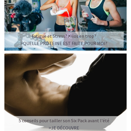
Imaginez un caramel fondant qui se mêle à un café
frappé crémeux, sans sucre raffiné et boosté en
protéines végétales
.
C’est la boisson plaisir par excellence — celle qui
réconcilie dessert glacé et nutrition.
Fatigue et Stress? Kilos en trop?
>QUELLE PROTEINE EST FAITE POUR MOI?
Résultat : un corps rassasié, une énergie durable, et zéro
fringale. Pour les gourmands qui veulent se faire plaisir
sans sacrifier leurs objectifs.
Découvrir le
Café frappé au Caramel Protéiné
🍫 MOCHA GLACÉ PROTÉINÉ
5 conseils pour tailler son Six Pack avant l'été
>JE DÉCOUVRE