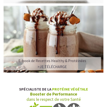
E-book de Recettes Healthy & Protéinées
L’ALLIANCE PARFAITE ENTRE PLAISIR ET
>JE TÉLÉCHARGE
PERFORMANCE
Quand le chocolat rencontre le café…
Cacao pur, café expresso et lait végétal fusionnent dans
SPÉCIALISTE DE LA
PROTÉINE VÉGÉTALE
une boisson veloutée et énergisante.
Booster de Performance
Une vraie caresse chocolatée, riche en protéines, léger
dans le respect de votre Santé
pour ne jamais peser.