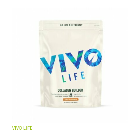
L’ÉQUILIBRE PARFAIT ENTRE DOUCEUR ET INTENSITÉ
Un café riche avec un soupçon de caramel pour un
moment de pure détente… ou de concentration avant le
prochain défi.
Une énergie immédiate et stable, sans pic de glycémie,
qui vous accompagne toute la matinée et un allié parfait
après l’entraînement.
Pour ceux qui veulent retrouver le plaisir d’un vrai café
glacé, sans se sentir lourd ni affamé.
Découvrir le
Latte Macchiato Glacé Protéiné
VIVO LIFE
🍯 CAFÉ FRAPPÉ AU CARAMEL PROTÉINÉ