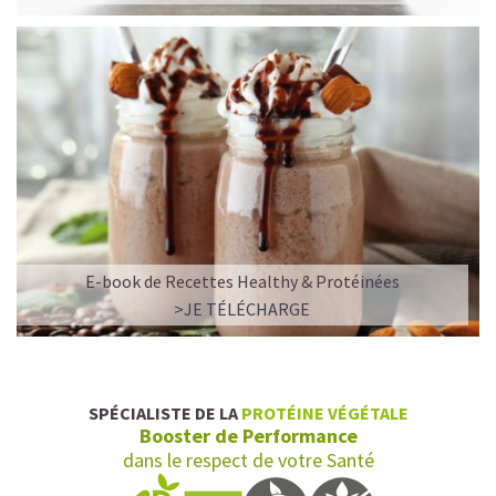
E-book de Recettes Healthy & Protéinées
L’ALLIANCE PARFAITE ENTRE PLAISIR ET
>JE TÉLÉCHARGE
PERFORMANCE
Quand le chocolat rencontre le café…
Cacao pur, café expresso et lait végétal fusionnent dans
SPÉCIALISTE DE LA
PROTÉINE VÉGÉTALE
une boisson veloutée et énergisante.
Booster de Performance
Une vraie caresse chocolatée, riche en protéines, léger
dans le respect de votre Santé
pour ne jamais peser.