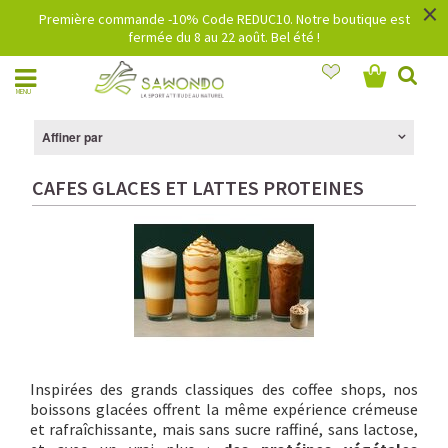
×
Première commande -10% Code REDUC10. Notre boutique est
fermée du 8 au 22 août. Bel été !
MENU
Affiner par
CAFES GLACES ET LATTES PROTEINES
Inspirées des grands classiques des coffee shops, nos
boissons glacées offrent la même expérience crémeuse
et rafraîchissante, mais sans sucre raffiné, sans lactose,