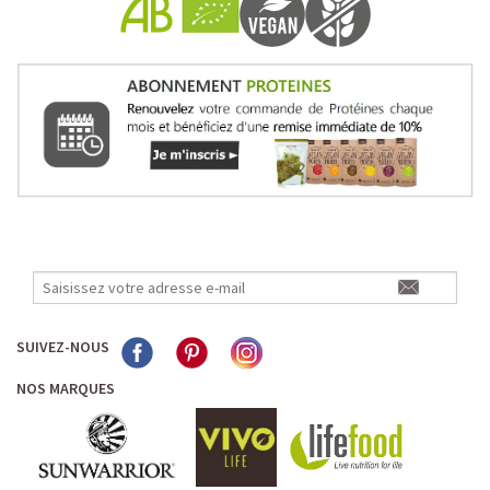
Pour les accros au chocolat qui veulent booster leurs
journées avec goût et équilibre.
Découvrir le
Mocha Glacé Protéiné
🍵 MATCHA LATTE GLACÉ
SUIVEZ-NOUS
NOS MARQUES