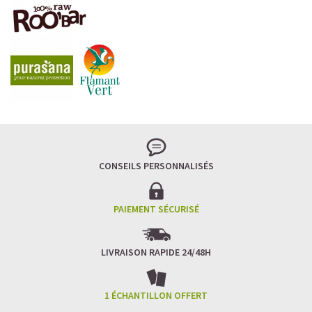
LA FRAÎCHEUR VERTE QUI APAISE L’ESPRIT
Le matcha, ce thé japonais se marie à la douceur du lait
végétal pour une boisson à la fois tonique et apaisante.
Naturellement riche en antioxydants, il apaise l’esprit
tout en stimulant la concentration.
CONSEILS PERSONNALISÉS
Un goût légèrement herbacé, addictif et plein de
bienfaits.
Idéal pour : recharger ses batteries sans caféine,
hydrater, et retrouver focus et sérénité.
PAIEMENT SÉCURISÉ
Découvrir le
Matcha Latte Glacé Protéiné
LIVRAISON RAPIDE 24/48H
SAWONDO RÉINVENTE LE PLAISIR DES CAFÉS GLACÉS
✅ Sans sucre raffiné
1 ÉCHANTILLON OFFERT