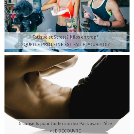
Imaginez un caramel fondant qui se mêle à un café
frappé crémeux, sans sucre raffiné et boosté en
protéines végétales
.
C’est la boisson plaisir par excellence — celle qui
réconcilie dessert glacé et nutrition.
Fatigue et Stress? Kilos en trop?
>QUELLE PROTEINE EST FAITE POUR MOI?
Résultat : un corps rassasié, une énergie durable, et zéro
fringale. Pour les gourmands qui veulent se faire plaisir
sans sacrifier leurs objectifs.
Découvrir le
Café frappé au Caramel Protéiné
🍫 MOCHA GLACÉ PROTÉINÉ
5 conseils pour tailler son Six Pack avant l'été
>JE DÉCOUVRE