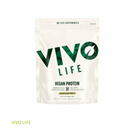
L’ÉQUILIBRE PARFAIT ENTRE DOUCEUR ET INTENSITÉ
Un café riche avec un soupçon de caramel pour un
moment de pure détente… ou de concentration avant le
prochain défi.
Une énergie immédiate et stable, sans pic de glycémie,
qui vous accompagne toute la matinée et un allié parfait
après l’entraînement.
Pour ceux qui veulent retrouver le plaisir d’un vrai café
glacé, sans se sentir lourd ni affamé.
Découvrir le
Latte Macchiato Glacé Protéiné
VIVO LIFE
🍯 CAFÉ FRAPPÉ AU CARAMEL PROTÉINÉ