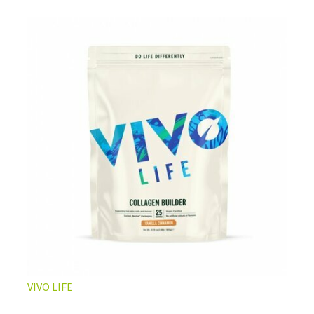
L’ÉQUILIBRE PARFAIT ENTRE DOUCEUR ET INTENSITÉ
Un café riche avec un soupçon de caramel pour un
moment de pure détente… ou de concentration avant le
prochain défi.
Une énergie immédiate et stable, sans pic de glycémie,
qui vous accompagne toute la matinée et un allié parfait
après l’entraînement.
Pour ceux qui veulent retrouver le plaisir d’un vrai café
glacé, sans se sentir lourd ni affamé.
Découvrir le
Latte Macchiato Glacé Protéiné
VIVO LIFE
🍯 CAFÉ FRAPPÉ AU CARAMEL PROTÉINÉ