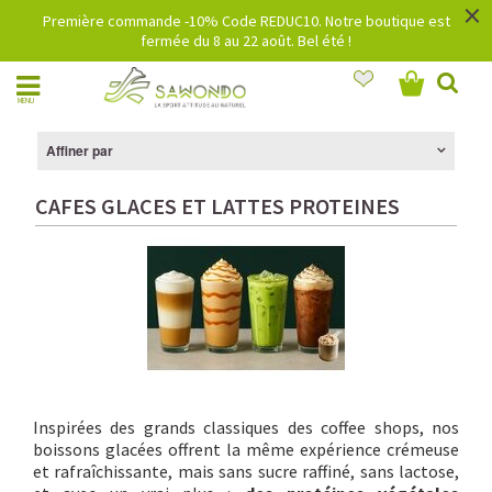
×
Première commande -10% Code REDUC10. Notre boutique est
fermée du 8 au 22 août. Bel été !
MENU
Affiner par
CAFES GLACES ET LATTES PROTEINES
Inspirées des grands classiques des coffee shops, nos
boissons glacées offrent la même expérience crémeuse
et rafraîchissante, mais sans sucre raffiné, sans lactose,