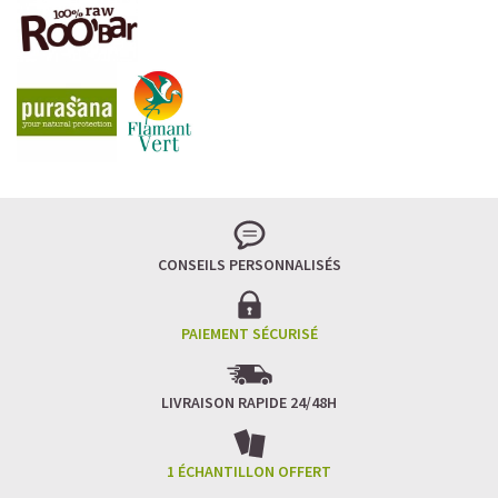
LA FRAÎCHEUR VERTE QUI APAISE L’ESPRIT
Le matcha, ce thé japonais se marie à la douceur du lait
végétal pour une boisson à la fois tonique et apaisante.
Naturellement riche en antioxydants, il apaise l’esprit
tout en stimulant la concentration.
CONSEILS PERSONNALISÉS
Un goût légèrement herbacé, addictif et plein de
bienfaits.
Idéal pour : recharger ses batteries sans caféine,
hydrater, et retrouver focus et sérénité.
PAIEMENT SÉCURISÉ
Découvrir le
Matcha Latte Glacé Protéiné
LIVRAISON RAPIDE 24/48H
SAWONDO RÉINVENTE LE PLAISIR DES CAFÉS GLACÉS
✅ Sans sucre raffiné
1 ÉCHANTILLON OFFERT