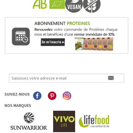
Pour les accros au chocolat qui veulent booster leurs
journées avec goût et équilibre.
Découvrir le
Mocha Glacé Protéiné
🍵 MATCHA LATTE GLACÉ
SUIVEZ-NOUS
NOS MARQUES