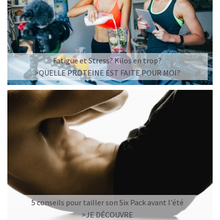
Imaginez un caramel fondant qui se mêle à un café
frappé crémeux, sans sucre raffiné et boosté en
protéines végétales
.
C’est la boisson plaisir par excellence — celle qui
réconcilie dessert glacé et nutrition.
Fatigue et Stress? Kilos en trop?
>QUELLE PROTEINE EST FAITE POUR MOI?
Résultat : un corps rassasié, une énergie durable, et zéro
fringale. Pour les gourmands qui veulent se faire plaisir
sans sacrifier leurs objectifs.
Découvrir le
Café frappé au Caramel Protéiné
🍫 MOCHA GLACÉ PROTÉINÉ
5 conseils pour tailler son Six Pack avant l'été
>JE DÉCOUVRE