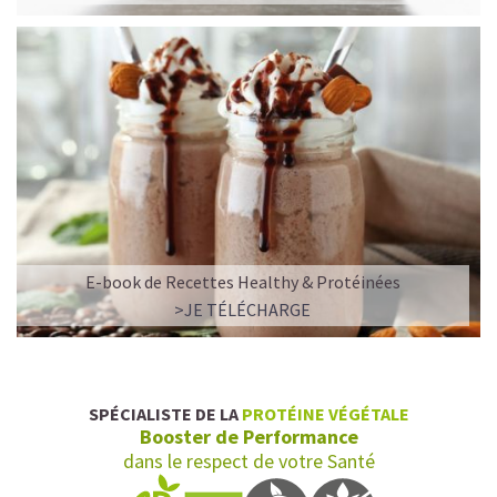
E-book de Recettes Healthy & Protéinées
L’ALLIANCE PARFAITE ENTRE PLAISIR ET
>JE TÉLÉCHARGE
PERFORMANCE
Quand le chocolat rencontre le café…
Cacao pur, café expresso et lait végétal fusionnent dans
SPÉCIALISTE DE LA
PROTÉINE VÉGÉTALE
une boisson veloutée et énergisante.
Booster de Performance
Une vraie caresse chocolatée, riche en protéines, léger
dans le respect de votre Santé
pour ne jamais peser.