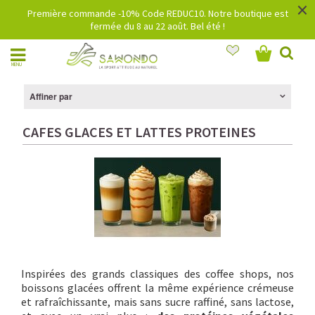
×
Première commande -10% Code REDUC10. Notre boutique est
fermée du 8 au 22 août. Bel été !
MENU
Affiner par
CAFES GLACES ET LATTES PROTEINES
Inspirées des grands classiques des coffee shops, nos
boissons glacées offrent la même expérience crémeuse
et rafraîchissante, mais sans sucre raffiné, sans lactose,