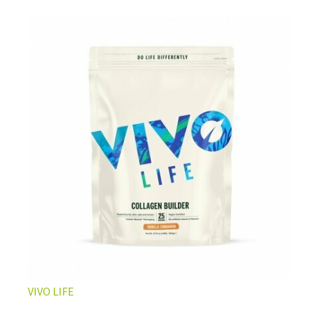
L’ÉQUILIBRE PARFAIT ENTRE DOUCEUR ET INTENSITÉ
Un café riche avec un soupçon de caramel pour un
moment de pure détente… ou de concentration avant le
prochain défi.
Une énergie immédiate et stable, sans pic de glycémie,
qui vous accompagne toute la matinée et un allié parfait
après l’entraînement.
Pour ceux qui veulent retrouver le plaisir d’un vrai café
glacé, sans se sentir lourd ni affamé.
Découvrir le
Latte Macchiato Glacé Protéiné
VIVO LIFE
🍯 CAFÉ FRAPPÉ AU CARAMEL PROTÉINÉ