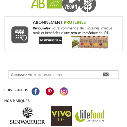
Pour les accros au chocolat qui veulent booster leurs
journées avec goût et équilibre.
Découvrir le
Mocha Glacé Protéiné
🍵 MATCHA LATTE GLACÉ
SUIVEZ-NOUS
NOS MARQUES