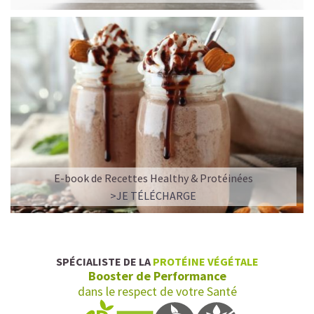
E-book de Recettes Healthy & Protéinées
L’ALLIANCE PARFAITE ENTRE PLAISIR ET
>JE TÉLÉCHARGE
PERFORMANCE
Quand le chocolat rencontre le café…
Cacao pur, café expresso et lait végétal fusionnent dans
SPÉCIALISTE DE LA
PROTÉINE VÉGÉTALE
une boisson veloutée et énergisante.
Booster de Performance
Une vraie caresse chocolatée, riche en protéines, léger
dans le respect de votre Santé
pour ne jamais peser.