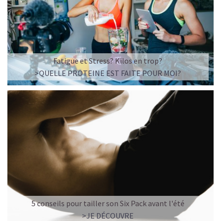
Imaginez un caramel fondant qui se mêle à un café
frappé crémeux, sans sucre raffiné et boosté en
protéines végétales
.
C’est la boisson plaisir par excellence — celle qui
réconcilie dessert glacé et nutrition.
Fatigue et Stress? Kilos en trop?
>QUELLE PROTEINE EST FAITE POUR MOI?
Résultat : un corps rassasié, une énergie durable, et zéro
fringale. Pour les gourmands qui veulent se faire plaisir
sans sacrifier leurs objectifs.
Découvrir le
Café frappé au Caramel Protéiné
🍫 MOCHA GLACÉ PROTÉINÉ
5 conseils pour tailler son Six Pack avant l'été
>JE DÉCOUVRE