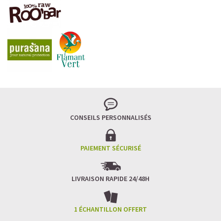
LA FRAÎCHEUR VERTE QUI APAISE L’ESPRIT
Le matcha, ce thé japonais se marie à la douceur du lait
végétal pour une boisson à la fois tonique et apaisante.
Naturellement riche en antioxydants, il apaise l’esprit
tout en stimulant la concentration.
CONSEILS PERSONNALISÉS
Un goût légèrement herbacé, addictif et plein de
bienfaits.
Idéal pour : recharger ses batteries sans caféine,
hydrater, et retrouver focus et sérénité.
PAIEMENT SÉCURISÉ
Découvrir le
Matcha Latte Glacé Protéiné
LIVRAISON RAPIDE 24/48H
SAWONDO RÉINVENTE LE PLAISIR DES CAFÉS GLACÉS
✅ Sans sucre raffiné
1 ÉCHANTILLON OFFERT