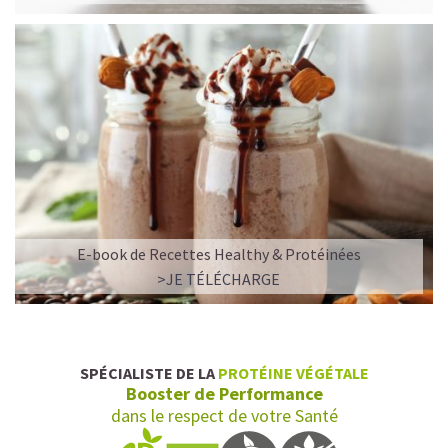
E-book de Recettes Healthy & Protéinées
L’ALLIANCE PARFAITE ENTRE PLAISIR ET
>JE TÉLÉCHARGE
PERFORMANCE
Quand le chocolat rencontre le café…
Cacao pur, café expresso et lait végétal fusionnent dans
SPÉCIALISTE DE LA
PROTÉINE VÉGÉTALE
une boisson veloutée et énergisante.
Booster de Performance
Une vraie caresse chocolatée, riche en protéines, léger
dans le respect de votre Santé
pour ne jamais peser.