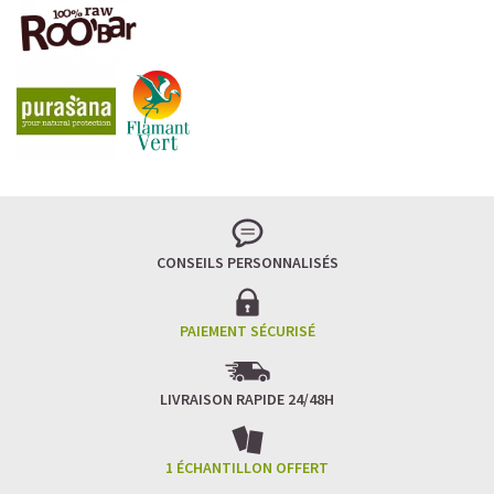
LA FRAÎCHEUR VERTE QUI APAISE L’ESPRIT
Le matcha, ce thé japonais se marie à la douceur du lait
végétal pour une boisson à la fois tonique et apaisante.
Naturellement riche en antioxydants, il apaise l’esprit
tout en stimulant la concentration.
CONSEILS PERSONNALISÉS
Un goût légèrement herbacé, addictif et plein de
bienfaits.
Idéal pour : recharger ses batteries sans caféine,
hydrater, et retrouver focus et sérénité.
PAIEMENT SÉCURISÉ
Découvrir le
Matcha Latte Glacé Protéiné
LIVRAISON RAPIDE 24/48H
SAWONDO RÉINVENTE LE PLAISIR DES CAFÉS GLACÉS
✅ Sans sucre raffiné
1 ÉCHANTILLON OFFERT