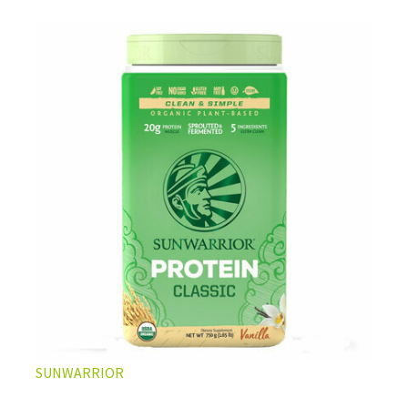
L’ÉQUILIBRE PARFAIT ENTRE DOUCEUR ET INTENSITÉ
Un café riche avec un soupçon de caramel pour un
moment de pure détente… ou de concentration avant le
prochain défi.
Une énergie immédiate et stable, sans pic de glycémie,
qui vous accompagne toute la matinée et un allié parfait
après l’entraînement.
Pour ceux qui veulent retrouver le plaisir d’un vrai café
glacé, sans se sentir lourd ni affamé.
Découvrir le
Latte Macchiato Glacé Protéiné
SUNWARRIOR
🍯 CAFÉ FRAPPÉ AU CARAMEL PROTÉINÉ