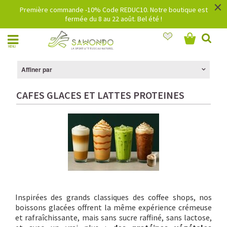
×
Première commande -10% Code REDUC10. Notre boutique est
fermée du 8 au 22 août. Bel été !
MENU
Affiner par
CAFES GLACES ET LATTES PROTEINES
Inspirées des grands classiques des coffee shops, nos
boissons glacées offrent la même expérience crémeuse
et rafraîchissante, mais sans sucre raffiné, sans lactose,