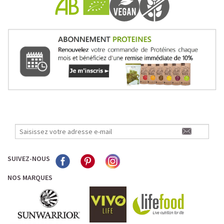
Pour les accros au chocolat qui veulent booster leurs
journées avec goût et équilibre.
Découvrir le
Mocha Glacé Protéiné
🍵 MATCHA LATTE GLACÉ
SUIVEZ-NOUS
NOS MARQUES