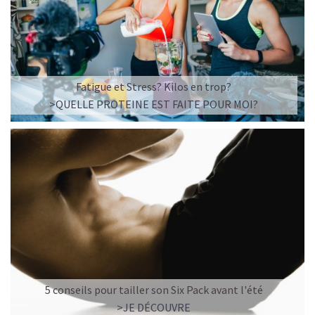
Imaginez un caramel fondant qui se mêle à un café
frappé crémeux, sans sucre raffiné et boosté en
protéines végétales
.
C’est la boisson plaisir par excellence — celle qui
réconcilie dessert glacé et nutrition.
Fatigue et Stress? Kilos en trop?
>QUELLE PROTEINE EST FAITE POUR MOI?
Résultat : un corps rassasié, une énergie durable, et zéro
fringale. Pour les gourmands qui veulent se faire plaisir
sans sacrifier leurs objectifs.
Découvrir le
Café frappé au Caramel Protéiné
🍫 MOCHA GLACÉ PROTÉINÉ
5 conseils pour tailler son Six Pack avant l'été
>JE DÉCOUVRE