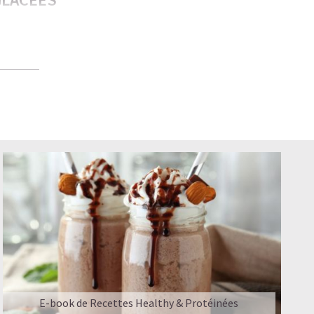
plaire aux
té — bon
s meilleures
PROMIS
E-book de Recettes Healthy & Protéinées