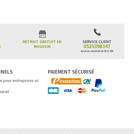
RETRAIT GRATUIT EN
SERVICE CLIENT
0535398347
E
MAGASIN
ncentration
lundi au vendredi de 9h à 19h
atinée et un
NNELS
PAIEMENT SÉCURISÉ
e pour entreprises et
.
nariat