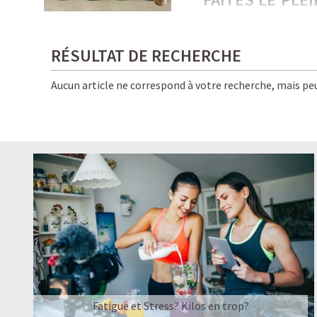
PROTÉINÉES !
Froides, onctueuses, i
RÉSULTAT DE RECHERCHE
amateurs de café… et d
Aucun article ne correspond à votre recherche, mais peu
Ici, chaque gorgée allie
pour vous, bon pour la 
✨ Le résultat ? Une éne
boissons Starbucks — e
LE PLAISIR D’
☕ LATTE MACCHIATO
Fatigue et Stress? Kilos en trop?