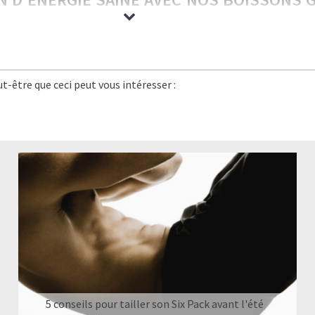
rrésistiblement gourmandes — nos boissons glacées ont tout pour 
e bien-être.
t-être que ceci peut vous intéresser :
 saveur, énergie stable et légèreté. C’est le plaisir caféiné réinven
planète, bon pour vos objectifs.
rgie stable, pas de coup de barre, et un goût qui rivalise avec le
n version
saine, légère et rassasiante
.
UN CAFÉ-SHOP, SANS LE SUCRE NI LES COM
 GLACÉ
5 conseils pour tailler son Six Pack avant l'été