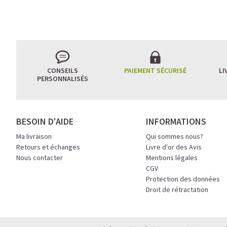
L’ÉQUILIBRE PARFAIT
CONSEILS
PAIEMENT SÉCURISÉ
LI
PERSONNALISÉS
Un café riche avec un
avant le prochain défi.
Une énergie immédiate 
BESOIN D'AIDE
INFORMATIONS
allié parfait après l’en
Ma livraison
Qui sommes nous?
Pour ceux qui veulent ret
Retours et échanges
Livre d'or des Avis
Nous contacter
Mentions légales
Découvrir le
Latte Macc
CGV
Protection des données
🍯 CAFÉ FRAPPÉ AU 
Droit de rétractation