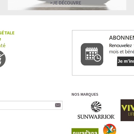
>JE DÉCOUVRE
GÉTALE
e
nté
NOS MARQUES