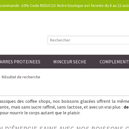
commande -10% Code REDUC10. Notre boutique est fermée du 8 au 22 août.
ARRES PROTEINEES
MINCEUR SECHE
COMPLEMENTS
Résultat de recherche
lassiques des coffee shops, nos boissons glacées offrent la mêm
nte, mais sans sucre raffiné, sans lactose, et avec un vrai plus :
de
pour nourrir le corps autant que le plaisir.
IN D'ÉNERGIE SAINE AVEC NOS BOISSONS 