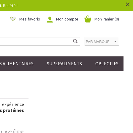
×
 Bel été !
Mes favoris
Mon compte
Mon Panier (
0
)
 ALIMENTAIRES
SUPERALIMENTS
OBJECTIFS
e expérience
s protéines
GLACÉES