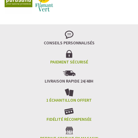
Imaginez un caramel fondant qui se mêle à un café
frappé crémeux, sans sucre raffiné et boosté en
protéines végétales
.
C’est la boisson plaisir par excellence — celle qui
réconcilie dessert glacé et nutrition.
CONSEILS PERSONNALISÉS
Résultat : un corps rassasié, une énergie durable, et zéro
fringale. Pour les gourmands qui veulent se faire plaisir
sans sacrifier leurs objectifs.
PAIEMENT SÉCURISÉ
Découvrir le
Café frappé au Caramel Protéiné
LIVRAISON RAPIDE 24/48H
🍫 MOCHA GLACÉ PROTÉINÉ
1 ÉCHANTILLON OFFERT
FIDÉLITÉ RÉCOMPENSÉE