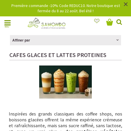
×
Première commande -10% Code REDUC10. Notre boutique est
fermée du 8 au 22 août. Bel été !
MENU
Affiner par
CAFES GLACES ET LATTES PROTEINES
Inspirées des grands classiques des coffee shops, nos
boissons glacées offrent la même expérience crémeuse
et rafraîchissante, mais sans sucre raffiné, sans lactose,