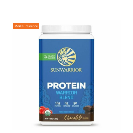
Pour les accros au chocolat qui veulent booster leurs
journées avec goût et équilibre.
Découvrir le
Mocha Glacé Protéiné
Meilleure vente
🍵 MATCHA LATTE GLACÉ