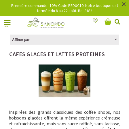
×
Première commande -10% Code REDUC10. Notre boutique est
fermée du 8 au 22 août. Bel été !
MENU
Affiner par
CAFES GLACES ET LATTES PROTEINES
Inspirées des grands classiques des coffee shops, nos
boissons glacées offrent la même expérience crémeuse
et rafraîchissante, mais sans sucre raffiné, sans lactose,