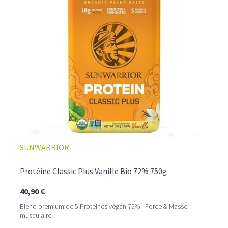
L’ALLIANCE PARFAITE ENTRE PLAISIR ET
SUNWARRIOR
PERFORMANCE
Quand le chocolat rencontre le café…
Protéine Classic Plus Vanille Bio 72% 750g
Cacao pur, café expresso et lait végétal fusionnent dans
40,90 €
une boisson veloutée et énergisante.
Une vraie caresse chocolatée, riche en protéines, léger
Blend premium de 5 Protéines végan 72% - Force & Masse
pour ne jamais peser.
musculaire