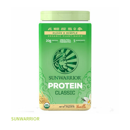
L’ÉQUILIBRE PARFAIT ENTRE DOUCEUR ET INTENSITÉ
Un café riche avec un soupçon de caramel pour un
moment de pure détente… ou de concentration avant le
prochain défi.
Une énergie immédiate et stable, sans pic de glycémie,
qui vous accompagne toute la matinée et un allié parfait
après l’entraînement.
Pour ceux qui veulent retrouver le plaisir d’un vrai café
glacé, sans se sentir lourd ni affamé.
Découvrir le
Latte Macchiato Glacé Protéiné
SUNWARRIOR
🍯 CAFÉ FRAPPÉ AU CARAMEL PROTÉINÉ