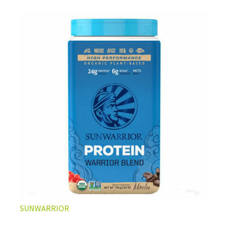
L’ÉQUILIBRE PARFAIT ENTRE DOUCEUR ET INTENSITÉ
Un café riche avec un soupçon de caramel pour un
moment de pure détente… ou de concentration avant le
prochain défi.
Une énergie immédiate et stable, sans pic de glycémie,
qui vous accompagne toute la matinée et un allié parfait
après l’entraînement.
Pour ceux qui veulent retrouver le plaisir d’un vrai café
glacé, sans se sentir lourd ni affamé.
Découvrir le
Latte Macchiato Glacé Protéiné
SUNWARRIOR
🍯 CAFÉ FRAPPÉ AU CARAMEL PROTÉINÉ