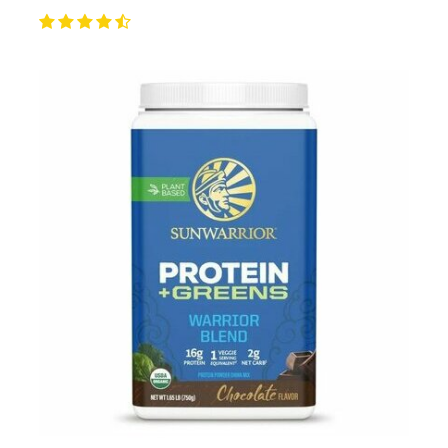
Pour les accros au chocolat qui veulent booster leurs
journées avec goût et équilibre.
Découvrir le
Mocha Glacé Protéiné
🍵 MATCHA LATTE GLACÉ