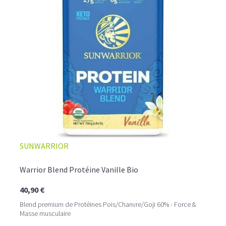
L’ALLIANCE PARFAITE ENTRE PLAISIR ET
SUNWARRIOR
PERFORMANCE
Quand le chocolat rencontre le café…
Warrior Blend Protéine Vanille Bio
Cacao pur, café expresso et lait végétal fusionnent dans
40,90 €
une boisson veloutée et énergisante.
Une vraie caresse chocolatée, riche en protéines, léger
Blend premium de Protéines Pois/Chanvre/Goji 60% - Force &
pour ne jamais peser.
Masse musculaire