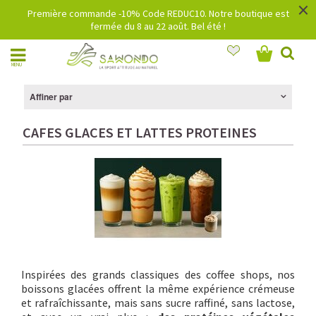
×
Première commande -10% Code REDUC10. Notre boutique est
fermée du 8 au 22 août. Bel été !
MENU
Affiner par
CAFES GLACES ET LATTES PROTEINES
Inspirées des grands classiques des coffee shops, nos
boissons glacées offrent la même expérience crémeuse
et rafraîchissante, mais sans sucre raffiné, sans lactose,