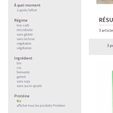
À quel moment
3.après l'effort
RÉSU
Régime
low carb
microbiote
3 articl
sans gluten
sans lactose
végétalien
3 p
végétarien
Ingrédient
bio
cru
fermenté
germé
sans soja
sans sucre ajouté
Protéine
Riz
afficher tous les produits Protéine