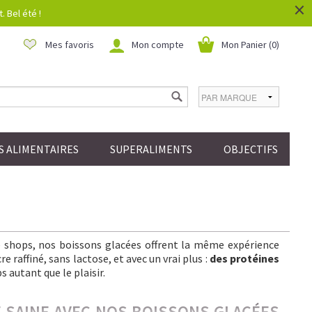
×
 Bel été !
Mes favoris
Mon compte
Mon Panier (
0
)
 ALIMENTAIRES
SUPERALIMENTS
OBJECTIFS
ee shops, nos boissons glacées offrent la même expérience
 raffiné, sans lactose, et avec un vrai plus :
des protéines
s autant que le plaisir.
IE SAINE AVEC NOS BOISSONS GLACÉES