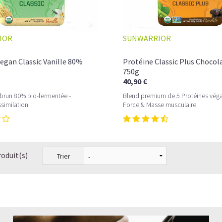
IOR
SUNWARRIOR
egan Classic Vanille 80%
Protéine Classic Plus Chocol
750g
40,90 €
 brun 80% bio-fermentée -
Blend premium de 5 Protéines vég
ssimilation
Force & Masse musculaire
roduit(s)
Trier