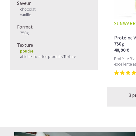
Saveur
chocolat
vanille
SUNWARR
Format
750g
Protéine V
750g
Texture
40,90 €
poudre
afficher tous les produits Texture
Protéine Riz
excellente a
3 p