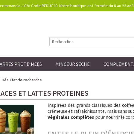
commande -10% Code REDUC10. Notre boutique est fermée du 8 au 22 août.
ARRES PROTEINEES
MINCEUR SECHE
COMPLEMENTS
Résultat de recherche
LACES ET LATTES PROTEINES
Inspirées des grands classiques des coff
crémeuse et rafraîchissante, mais sans sucre
végétales complètes
pour nourrir le corp
FAITES LE PLEIN D'ÉNERG