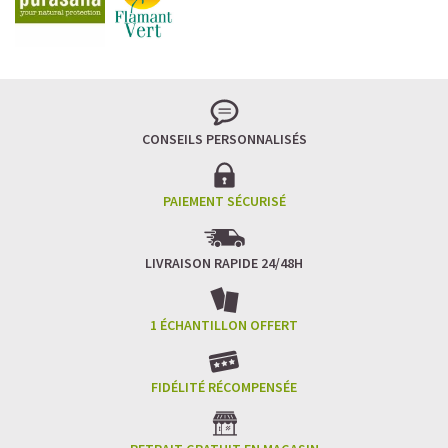
Imaginez un caramel fondant qui se mêle à un café
frappé crémeux, sans sucre raffiné et boosté en
protéines végétales
.
C’est la boisson plaisir par excellence — celle qui
réconcilie dessert glacé et nutrition.
CONSEILS PERSONNALISÉS
Résultat : un corps rassasié, une énergie durable, et zéro
fringale. Pour les gourmands qui veulent se faire plaisir
sans sacrifier leurs objectifs.
PAIEMENT SÉCURISÉ
Découvrir le
Café frappé au Caramel Protéiné
LIVRAISON RAPIDE 24/48H
🍫 MOCHA GLACÉ PROTÉINÉ
1 ÉCHANTILLON OFFERT
FIDÉLITÉ RÉCOMPENSÉE