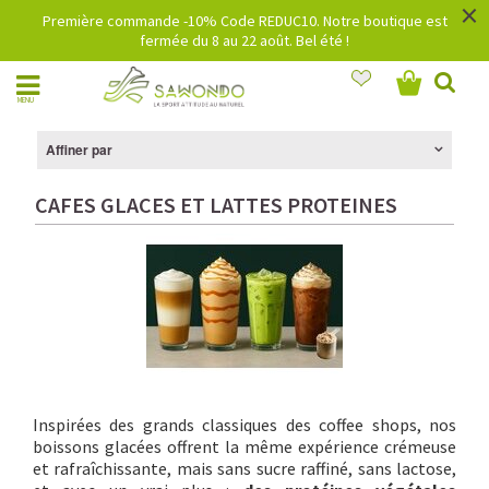
×
Première commande -10% Code REDUC10. Notre boutique est
fermée du 8 au 22 août. Bel été !
MENU
Affiner par
CAFES GLACES ET LATTES PROTEINES
Inspirées des grands classiques des coffee shops, nos
boissons glacées offrent la même expérience crémeuse
et rafraîchissante, mais sans sucre raffiné, sans lactose,