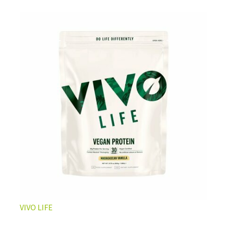
L’ÉQUILIBRE PARFAIT ENTRE DOUCEUR ET INTENSITÉ
Un café riche avec un soupçon de caramel pour un
moment de pure détente… ou de concentration avant le
prochain défi.
Une énergie immédiate et stable, sans pic de glycémie,
qui vous accompagne toute la matinée et un allié parfait
après l’entraînement.
Pour ceux qui veulent retrouver le plaisir d’un vrai café
glacé, sans se sentir lourd ni affamé.
Découvrir le
Latte Macchiato Glacé Protéiné
VIVO LIFE
🍯 CAFÉ FRAPPÉ AU CARAMEL PROTÉINÉ