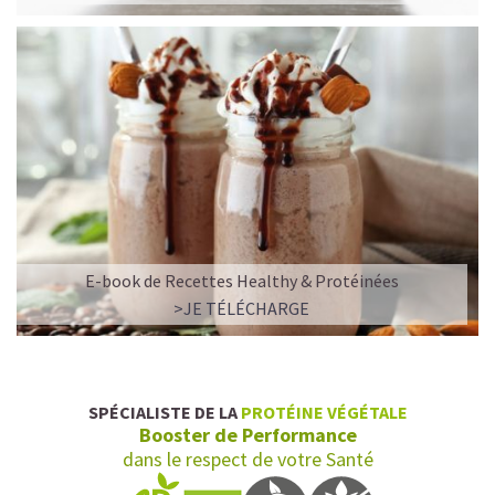
E-book de Recettes Healthy & Protéinées
L’ALLIANCE PARFAITE ENTRE PLAISIR ET
>JE TÉLÉCHARGE
PERFORMANCE
Quand le chocolat rencontre le café…
Cacao pur, café expresso et lait végétal fusionnent dans
SPÉCIALISTE DE LA
PROTÉINE VÉGÉTALE
une boisson veloutée et énergisante.
Booster de Performance
Une vraie caresse chocolatée, riche en protéines, léger
dans le respect de votre Santé
pour ne jamais peser.