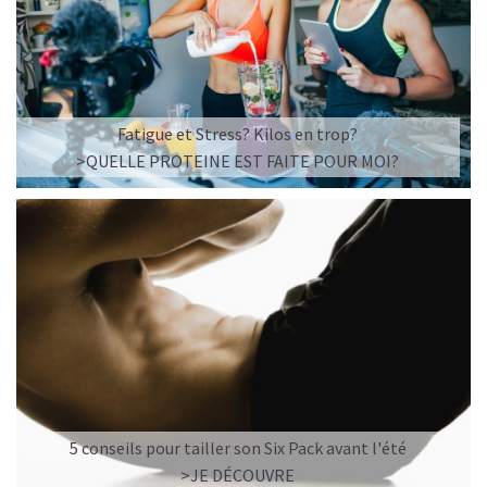
Imaginez un caramel fondant qui se mêle à un café
frappé crémeux, sans sucre raffiné et boosté en
protéines végétales
.
C’est la boisson plaisir par excellence — celle qui
réconcilie dessert glacé et nutrition.
Fatigue et Stress? Kilos en trop?
>QUELLE PROTEINE EST FAITE POUR MOI?
Résultat : un corps rassasié, une énergie durable, et zéro
fringale. Pour les gourmands qui veulent se faire plaisir
sans sacrifier leurs objectifs.
Découvrir le
Café frappé au Caramel Protéiné
🍫 MOCHA GLACÉ PROTÉINÉ
5 conseils pour tailler son Six Pack avant l'été
>JE DÉCOUVRE