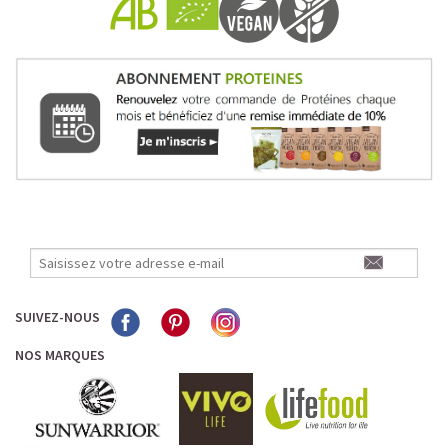
Pour les accros au chocolat qui veulent booster leurs
journées avec goût et équilibre.
Découvrir le
Mocha Glacé Protéiné
🍵 MATCHA LATTE GLACÉ
SUIVEZ-NOUS
NOS MARQUES