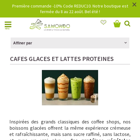
×
Première commande -10% Code REDUC10. Notre boutique est
fermée du 8 au 22 août. Bel été !
MENU
Affiner par
CAFES GLACES ET LATTES PROTEINES
Inspirées des grands classiques des coffee shops, nos
boissons glacées offrent la même expérience crémeuse
et rafraîchissante, mais sans sucre raffiné, sans lactose,