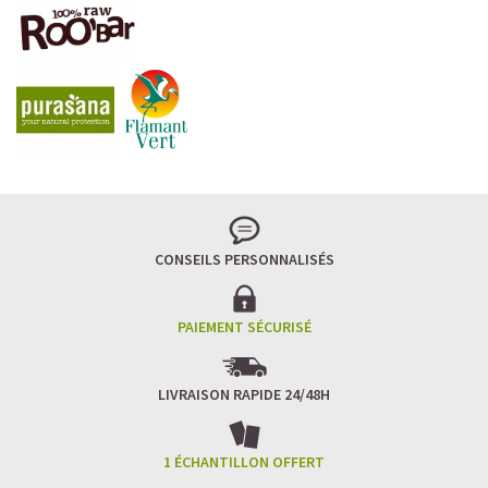
LA FRAÎCHEUR VERTE QUI APAISE L’ESPRIT
Le matcha, ce thé japonais se marie à la douceur du lait
végétal pour une boisson à la fois tonique et apaisante.
Naturellement riche en antioxydants, il apaise l’esprit
tout en stimulant la concentration.
CONSEILS PERSONNALISÉS
Un goût légèrement herbacé, addictif et plein de
bienfaits.
Idéal pour : recharger ses batteries sans caféine,
hydrater, et retrouver focus et sérénité.
PAIEMENT SÉCURISÉ
Découvrir le
Matcha Latte Glacé Protéiné
LIVRAISON RAPIDE 24/48H
SAWONDO RÉINVENTE LE PLAISIR DES CAFÉS GLACÉS
✅ Sans sucre raffiné
1 ÉCHANTILLON OFFERT