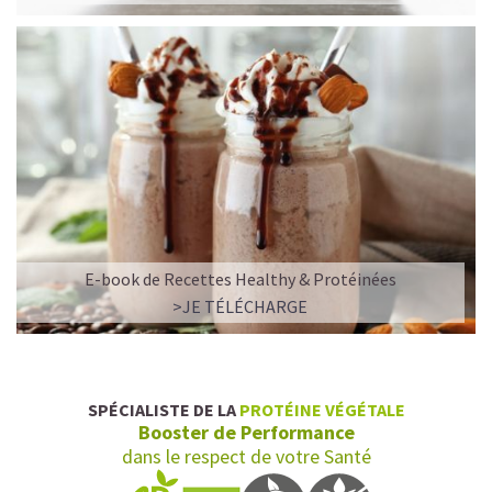
E-book de Recettes Healthy & Protéinées
L’ALLIANCE PARFAITE ENTRE PLAISIR ET
>JE TÉLÉCHARGE
PERFORMANCE
Quand le chocolat rencontre le café…
Cacao pur, café expresso et lait végétal fusionnent dans
SPÉCIALISTE DE LA
PROTÉINE VÉGÉTALE
une boisson veloutée et énergisante.
Booster de Performance
Une vraie caresse chocolatée, riche en protéines, léger
dans le respect de votre Santé
pour ne jamais peser.