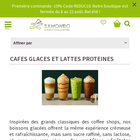
×
Première commande -10% Code REDUC10. Notre boutique est
fermée du 8 au 22 août. Bel été !
MENU
Affiner par
CAFES GLACES ET LATTES PROTEINES
Inspirées des grands classiques des coffee shops, nos
boissons glacées offrent la même expérience crémeuse
et rafraîchissante, mais sans sucre raffiné, sans lactose,