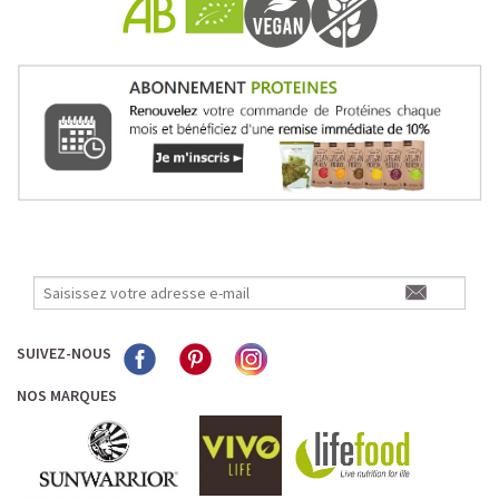
Pour les accros au chocolat qui veulent booster leurs
journées avec goût et équilibre.
Découvrir le
Mocha Glacé Protéiné
🍵 MATCHA LATTE GLACÉ
SUIVEZ-NOUS
NOS MARQUES