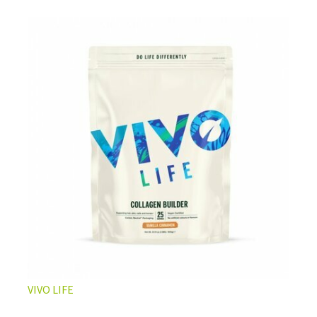
L’ÉQUILIBRE PARFAIT ENTRE DOUCEUR ET INTENSITÉ
Un café riche avec un soupçon de caramel pour un
moment de pure détente… ou de concentration avant le
prochain défi.
Une énergie immédiate et stable, sans pic de glycémie,
qui vous accompagne toute la matinée et un allié parfait
après l’entraînement.
Pour ceux qui veulent retrouver le plaisir d’un vrai café
glacé, sans se sentir lourd ni affamé.
Découvrir le
Latte Macchiato Glacé Protéiné
VIVO LIFE
🍯 CAFÉ FRAPPÉ AU CARAMEL PROTÉINÉ