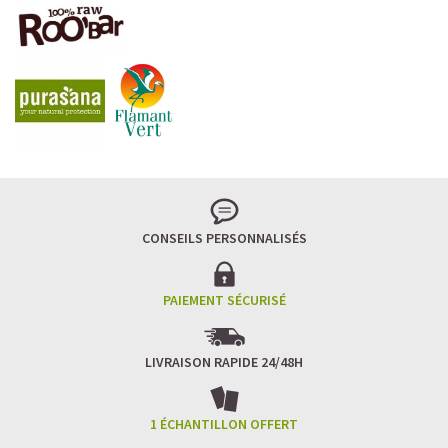
LA FRAÎCHEUR VERTE QUI APAISE L’ESPRIT
Le matcha, ce thé japonais se marie à la douceur du lait
végétal pour une boisson à la fois tonique et apaisante.
Naturellement riche en antioxydants, il apaise l’esprit
tout en stimulant la concentration.
CONSEILS PERSONNALISÉS
Un goût légèrement herbacé, addictif et plein de
bienfaits.
Idéal pour : recharger ses batteries sans caféine,
hydrater, et retrouver focus et sérénité.
PAIEMENT SÉCURISÉ
Découvrir le
Matcha Latte Glacé Protéiné
LIVRAISON RAPIDE 24/48H
SAWONDO RÉINVENTE LE PLAISIR DES CAFÉS GLACÉS
✅ Sans sucre raffiné
1 ÉCHANTILLON OFFERT