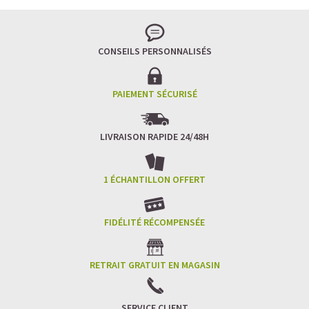
Pour les accros au chocolat qui veulent booster leurs
journées avec goût et équilibre.
Découvrir le
Mocha Glacé Protéiné
CONSEILS PERSONNALISÉS
🍵 MATCHA LATTE GLACÉ
PAIEMENT SÉCURISÉ
LIVRAISON RAPIDE 24/48H
1 ÉCHANTILLON OFFERT
FIDÉLITÉ RÉCOMPENSÉE
RETRAIT GRATUIT EN MAGASIN
SERVICE CLIENT