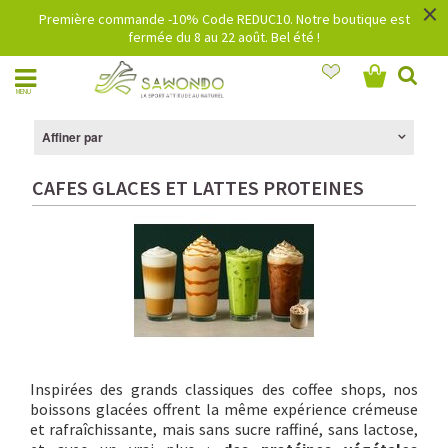
×
Première commande -10% Code REDUC10. Notre boutique est
fermée du 8 au 22 août. Bel été !
MENU
Affiner par
CAFES GLACES ET LATTES PROTEINES
Inspirées des grands classiques des coffee shops, nos
boissons glacées offrent la même expérience crémeuse
et rafraîchissante, mais sans sucre raffiné, sans lactose,