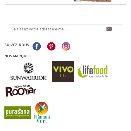
SUIVEZ-NOUS
NOS MARQUES
L’ALLIANCE PARFAITE ENTRE PLAISIR ET
PERFORMANCE
Quand le chocolat rencontre le café…
Cacao pur, café expresso et lait végétal fusionnent dans
une boisson veloutée et énergisante.
Une vraie caresse chocolatée, riche en protéines, léger
pour ne jamais peser.