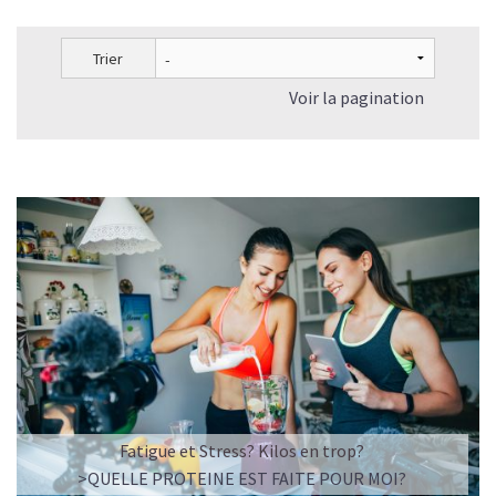
Trier
Voir la pagination
L’ÉQUILIBRE PARFAIT ENTRE DOUCEUR ET INTENSITÉ
Un café riche avec un soupçon de caramel pour un
moment de pure détente… ou de concentration avant le
prochain défi.
Une énergie immédiate et stable, sans pic de glycémie,
qui vous accompagne toute la matinée et un allié parfait
après l’entraînement.
Pour ceux qui veulent retrouver le plaisir d’un vrai café
glacé, sans se sentir lourd ni affamé.
Découvrir le
Latte Macchiato Glacé Protéiné
Fatigue et Stress? Kilos en trop?
🍯 CAFÉ FRAPPÉ AU CARAMEL PROTÉINÉ
>QUELLE PROTEINE EST FAITE POUR MOI?