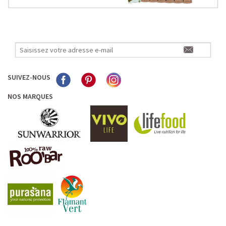
SUIVEZ-NOUS
NOS MARQUES
L’ALLIANCE PARFAITE ENTRE PLAISIR ET
PERFORMANCE
Quand le chocolat rencontre le café…
Cacao pur, café expresso et lait végétal fusionnent dans
une boisson veloutée et énergisante.
Une vraie caresse chocolatée, riche en protéines, léger
pour ne jamais peser.