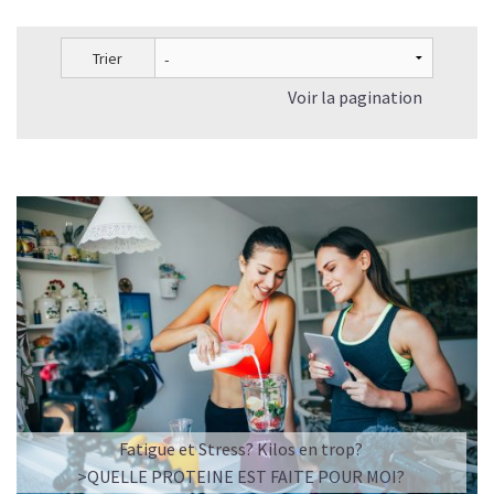
Trier
Voir la pagination
L’ÉQUILIBRE PARFAIT ENTRE DOUCEUR ET INTENSITÉ
Un café riche avec un soupçon de caramel pour un
moment de pure détente… ou de concentration avant le
prochain défi.
Une énergie immédiate et stable, sans pic de glycémie,
qui vous accompagne toute la matinée et un allié parfait
après l’entraînement.
Pour ceux qui veulent retrouver le plaisir d’un vrai café
glacé, sans se sentir lourd ni affamé.
Découvrir le
Latte Macchiato Glacé Protéiné
Fatigue et Stress? Kilos en trop?
🍯 CAFÉ FRAPPÉ AU CARAMEL PROTÉINÉ
>QUELLE PROTEINE EST FAITE POUR MOI?