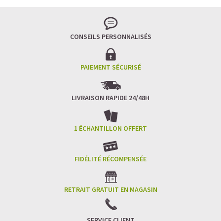
Pour les accros au chocolat qui veulent booster leurs
journées avec goût et équilibre.
Découvrir le
Mocha Glacé Protéiné
CONSEILS PERSONNALISÉS
🍵 MATCHA LATTE GLACÉ
PAIEMENT SÉCURISÉ
LIVRAISON RAPIDE 24/48H
1 ÉCHANTILLON OFFERT
FIDÉLITÉ RÉCOMPENSÉE
RETRAIT GRATUIT EN MAGASIN
SERVICE CLIENT