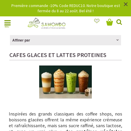
×
Première commande -10% Code REDUC10. Notre boutique est
fermée du 8 au 22 août. Bel été !
MENU
Affiner par
CAFES GLACES ET LATTES PROTEINES
Inspirées des grands classiques des coffee shops, nos
boissons glacées offrent la même expérience crémeuse
et rafraîchissante, mais sans sucre raffiné, sans lactose,