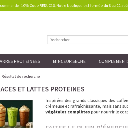
commande -10% Code REDUC10. Notre boutique est fermée du 8 au 22 août.
ARRES PROTEINEES
MINCEUR SECHE
COMPLEMENTS
Résultat de recherche
LACES ET LATTES PROTEINES
Inspirées des grands classiques des coff
crémeuse et rafraîchissante, mais sans sucre
végétales complètes
pour nourrir le corp
FAITES LE PLEIN D'ÉNERG