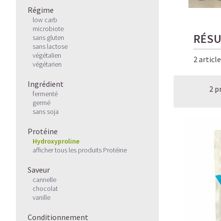
Régime
low carb
microbiote
RÉSU
sans gluten
sans lactose
végétalien
2 articl
végétarien
Ingrédient
2 p
fermenté
germé
sans soja
Protéine
Hydroxyproline
afficher tous les produits Protéine
Saveur
cannelle
chocolat
vanille
Conditionnement