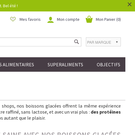
×
 Bel été !
Mes favoris
Mon compte
Mon Panier (
0
)
 ALIMENTAIRES
SUPERALIMENTS
OBJECTIFS
ee shops, nos boissons glacées offrent la même expérience
 raffiné, sans lactose, et avec un vrai plus :
des protéines
s autant que le plaisir.
IE SAINE AVEC NOS BOISSONS GLACÉES