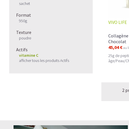
sachet
Format
950g
VIVO LIFE
Texture
Collagène 
poudre
Chocolat
45,04 €
au l
Actifs
vitamine C
25g de pepti
afficher tous les produits Actifs
âge/Peau/Ch
2 p