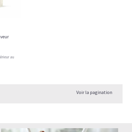
aveur
érieur au
Voir la pagination