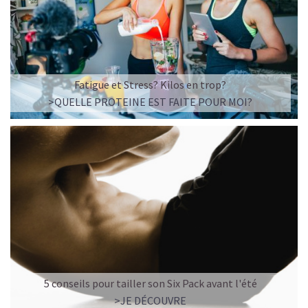
Imaginez un caramel fondant qui se mêle à un café
frappé crémeux, sans sucre raffiné et boosté en
protéines végétales
.
C’est la boisson plaisir par excellence — celle qui
réconcilie dessert glacé et nutrition.
Fatigue et Stress? Kilos en trop?
>QUELLE PROTEINE EST FAITE POUR MOI?
Résultat : un corps rassasié, une énergie durable, et zéro
fringale. Pour les gourmands qui veulent se faire plaisir
sans sacrifier leurs objectifs.
Découvrir le
Café frappé au Caramel Protéiné
🍫 MOCHA GLACÉ PROTÉINÉ
5 conseils pour tailler son Six Pack avant l'été
>JE DÉCOUVRE