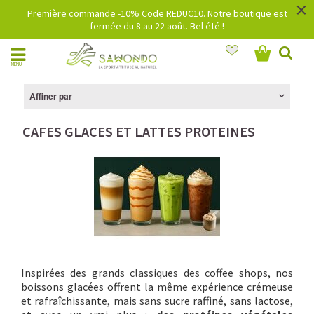
×
Première commande -10% Code REDUC10. Notre boutique est
fermée du 8 au 22 août. Bel été !
MENU
Affiner par
CAFES GLACES ET LATTES PROTEINES
Inspirées des grands classiques des coffee shops, nos
boissons glacées offrent la même expérience crémeuse
et rafraîchissante, mais sans sucre raffiné, sans lactose,