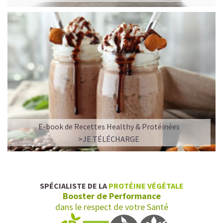
E-book de Recettes Healthy & Protéinées
L’ALLIANCE PARFAITE ENTRE PLAISIR ET
>JE TÉLÉCHARGE
PERFORMANCE
Quand le chocolat rencontre le café…
Cacao pur, café expresso et lait végétal fusionnent dans
SPÉCIALISTE DE LA
PROTÉINE VÉGÉTALE
une boisson veloutée et énergisante.
Booster de Performance
Une vraie caresse chocolatée, riche en protéines, léger
dans le respect de votre Santé
pour ne jamais peser.