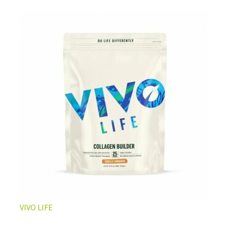
L’ÉQUILIBRE PARFAIT ENTRE DOUCEUR ET INTENSITÉ
Un café riche avec un soupçon de caramel pour un
moment de pure détente… ou de concentration avant le
prochain défi.
Une énergie immédiate et stable, sans pic de glycémie,
qui vous accompagne toute la matinée et un allié parfait
après l’entraînement.
Pour ceux qui veulent retrouver le plaisir d’un vrai café
glacé, sans se sentir lourd ni affamé.
Découvrir le
Latte Macchiato Glacé Protéiné
VIVO LIFE
🍯 CAFÉ FRAPPÉ AU CARAMEL PROTÉINÉ