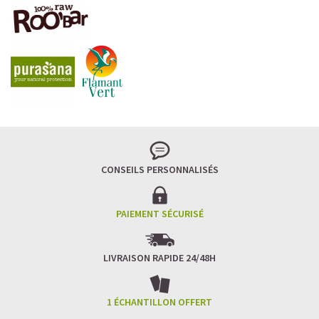
LA FRAÎCHEUR VERTE QUI APAISE L’ESPRIT
Le matcha, ce thé japonais se marie à la douceur du lait
végétal pour une boisson à la fois tonique et apaisante.
Naturellement riche en antioxydants, il apaise l’esprit
tout en stimulant la concentration.
CONSEILS PERSONNALISÉS
Un goût légèrement herbacé, addictif et plein de
bienfaits.
Idéal pour : recharger ses batteries sans caféine,
hydrater, et retrouver focus et sérénité.
PAIEMENT SÉCURISÉ
Découvrir le
Matcha Latte Glacé Protéiné
LIVRAISON RAPIDE 24/48H
SAWONDO RÉINVENTE LE PLAISIR DES CAFÉS GLACÉS
✅ Sans sucre raffiné
1 ÉCHANTILLON OFFERT