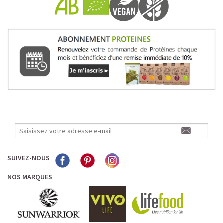
Pour les accros au chocolat qui veulent booster leurs
journées avec goût et équilibre.
Découvrir le
Mocha Glacé Protéiné
🍵 MATCHA LATTE GLACÉ
SUIVEZ-NOUS
NOS MARQUES