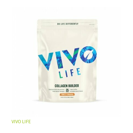
L’ÉQUILIBRE PARFAIT ENTRE DOUCEUR ET INTENSITÉ
Un café riche avec un soupçon de caramel pour un
moment de pure détente… ou de concentration avant le
prochain défi.
Une énergie immédiate et stable, sans pic de glycémie,
qui vous accompagne toute la matinée et un allié parfait
après l’entraînement.
Pour ceux qui veulent retrouver le plaisir d’un vrai café
glacé, sans se sentir lourd ni affamé.
Découvrir le
Latte Macchiato Glacé Protéiné
VIVO LIFE
🍯 CAFÉ FRAPPÉ AU CARAMEL PROTÉINÉ