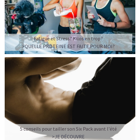
Imaginez un caramel fondant qui se mêle à un café
frappé crémeux, sans sucre raffiné et boosté en
protéines végétales
.
C’est la boisson plaisir par excellence — celle qui
réconcilie dessert glacé et nutrition.
Fatigue et Stress? Kilos en trop?
>QUELLE PROTEINE EST FAITE POUR MOI?
Résultat : un corps rassasié, une énergie durable, et zéro
fringale. Pour les gourmands qui veulent se faire plaisir
sans sacrifier leurs objectifs.
Découvrir le
Café frappé au Caramel Protéiné
🍫 MOCHA GLACÉ PROTÉINÉ
5 conseils pour tailler son Six Pack avant l'été
>JE DÉCOUVRE