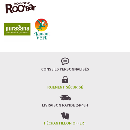
LA FRAÎCHEUR VERTE QUI APAISE L’ESPRIT
Le matcha, ce thé japonais se marie à la douceur du lait
végétal pour une boisson à la fois tonique et apaisante.
Naturellement riche en antioxydants, il apaise l’esprit
tout en stimulant la concentration.
CONSEILS PERSONNALISÉS
Un goût légèrement herbacé, addictif et plein de
bienfaits.
Idéal pour : recharger ses batteries sans caféine,
hydrater, et retrouver focus et sérénité.
PAIEMENT SÉCURISÉ
Découvrir le
Matcha Latte Glacé Protéiné
LIVRAISON RAPIDE 24/48H
SAWONDO RÉINVENTE LE PLAISIR DES CAFÉS GLACÉS
✅ Sans sucre raffiné
1 ÉCHANTILLON OFFERT