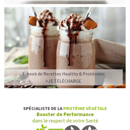
E-book de Recettes Healthy & Protéinées
L’ALLIANCE PARFAITE ENTRE PLAISIR ET
>JE TÉLÉCHARGE
PERFORMANCE
Quand le chocolat rencontre le café…
Cacao pur, café expresso et lait végétal fusionnent dans
SPÉCIALISTE DE LA
PROTÉINE VÉGÉTALE
une boisson veloutée et énergisante.
Booster de Performance
Une vraie caresse chocolatée, riche en protéines, léger
dans le respect de votre Santé
pour ne jamais peser.