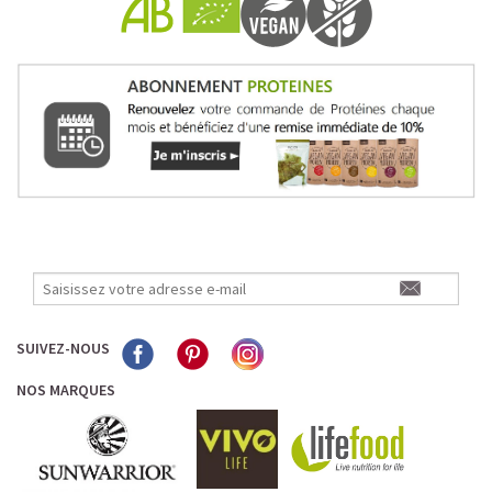
Pour les accros au chocolat qui veulent booster leurs
journées avec goût et équilibre.
Découvrir le
Mocha Glacé Protéiné
🍵 MATCHA LATTE GLACÉ
SUIVEZ-NOUS
NOS MARQUES