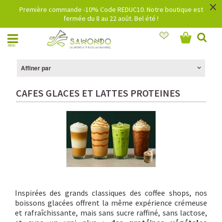
×
Première commande -10% Code REDUC10. Notre boutique est
fermée du 8 au 22 août. Bel été !
MENU
Affiner par
CAFES GLACES ET LATTES PROTEINES
Inspirées des grands classiques des coffee shops, nos
boissons glacées offrent la même expérience crémeuse
et rafraîchissante, mais sans sucre raffiné, sans lactose,