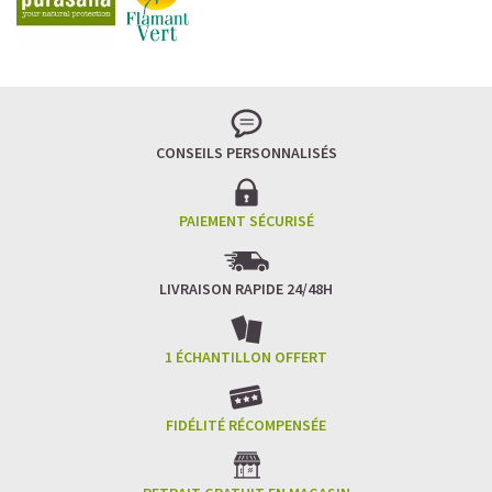
Imaginez un caramel fondant qui se mêle à un café
frappé crémeux, sans sucre raffiné et boosté en
protéines végétales
.
C’est la boisson plaisir par excellence — celle qui
réconcilie dessert glacé et nutrition.
CONSEILS PERSONNALISÉS
Résultat : un corps rassasié, une énergie durable, et zéro
fringale. Pour les gourmands qui veulent se faire plaisir
sans sacrifier leurs objectifs.
PAIEMENT SÉCURISÉ
Découvrir le
Café frappé au Caramel Protéiné
LIVRAISON RAPIDE 24/48H
🍫 MOCHA GLACÉ PROTÉINÉ
1 ÉCHANTILLON OFFERT
FIDÉLITÉ RÉCOMPENSÉE