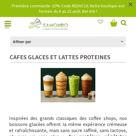
×
Première commande -10% Code REDUC10. Notre boutique est
fermée du 8 au 22 août. Bel été !
MENU
Affiner par
CAFES GLACES ET LATTES PROTEINES
Inspirées des grands classiques des coffee shops, nos
boissons glacées offrent la même expérience crémeuse
et rafraîchissante, mais sans sucre raffiné, sans lactose,