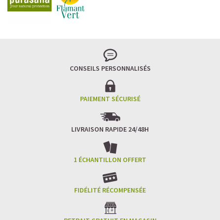
Imaginez un caramel fondant qui se mêle à un café
frappé crémeux, sans sucre raffiné et boosté en
protéines végétales
.
C’est la boisson plaisir par excellence — celle qui
réconcilie dessert glacé et nutrition.
CONSEILS PERSONNALISÉS
Résultat : un corps rassasié, une énergie durable, et zéro
fringale. Pour les gourmands qui veulent se faire plaisir
sans sacrifier leurs objectifs.
PAIEMENT SÉCURISÉ
Découvrir le
Café frappé au Caramel Protéiné
LIVRAISON RAPIDE 24/48H
🍫 MOCHA GLACÉ PROTÉINÉ
1 ÉCHANTILLON OFFERT
FIDÉLITÉ RÉCOMPENSÉE