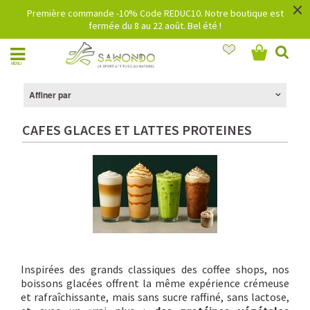
×
Première commande -10% Code REDUC10. Notre boutique est
fermée du 8 au 22 août. Bel été !
MENU
Affiner par
CAFES GLACES ET LATTES PROTEINES
Inspirées des grands classiques des coffee shops, nos
boissons glacées offrent la même expérience crémeuse
et rafraîchissante, mais sans sucre raffiné, sans lactose,