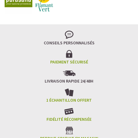
Imaginez un caramel fondant qui se mêle à un café
frappé crémeux, sans sucre raffiné et boosté en
protéines végétales
.
C’est la boisson plaisir par excellence — celle qui
réconcilie dessert glacé et nutrition.
CONSEILS PERSONNALISÉS
Résultat : un corps rassasié, une énergie durable, et zéro
fringale. Pour les gourmands qui veulent se faire plaisir
sans sacrifier leurs objectifs.
PAIEMENT SÉCURISÉ
Découvrir le
Café frappé au Caramel Protéiné
LIVRAISON RAPIDE 24/48H
🍫 MOCHA GLACÉ PROTÉINÉ
1 ÉCHANTILLON OFFERT
FIDÉLITÉ RÉCOMPENSÉE