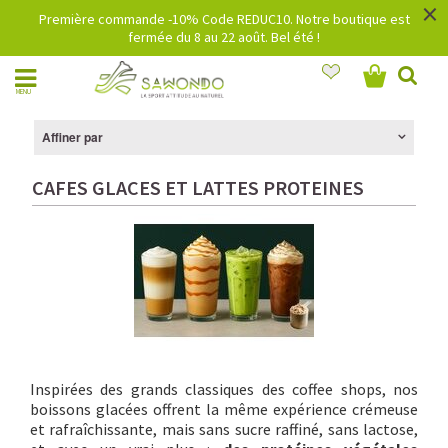
×
Première commande -10% Code REDUC10. Notre boutique est
fermée du 8 au 22 août. Bel été !
MENU
Affiner par
CAFES GLACES ET LATTES PROTEINES
Inspirées des grands classiques des coffee shops, nos
boissons glacées offrent la même expérience crémeuse
et rafraîchissante, mais sans sucre raffiné, sans lactose,