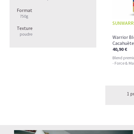
Format
750g
SUNWARR
Texture
poudre
Warrior B
Cacahuète
40,90 €
Blend premi
- Force & Ma
1 p