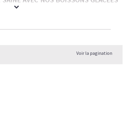
rmandes — nos boissons glacées ont tout pour plaire aux
ble et légèreté. C’est le plaisir caféiné réinventé — bon
os objectifs.
Voir la pagination
 coup de barre, et un goût qui rivalise avec les meilleures
gère et rassasiante
.
P, SANS LE SUCRE NI LES COMPROMIS