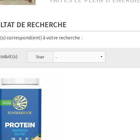
PROTÉINÉES !
Froides, onctueuses, irrésistiblement gou
LTAT DE RECHERCHE
amateurs de café… et de bien-être.
e(s) correspond(ent) à votre recherche :
Ici, chaque gorgée allie saveur, énergie sta
pour vous, bon pour la planète, bon pour v
roduit(s)
Trier
✨ Le résultat ? Une énergie stable, pas de
boissons Starbucks — en version
saine, lé
LE PLAISIR D’UN CAFÉ-SHO
☕ LATTE MACCHIATO GLACÉ