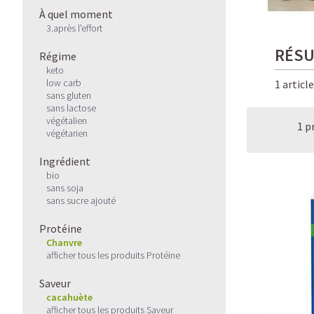
À quel moment
3.après l'effort
RÉSU
Régime
keto
low carb
1 articl
sans gluten
sans lactose
végétalien
1 p
végétarien
Ingrédient
bio
sans soja
sans sucre ajouté
Protéine
Chanvre
afficher tous les produits Protéine
Saveur
cacahuète
afficher tous les produits Saveur