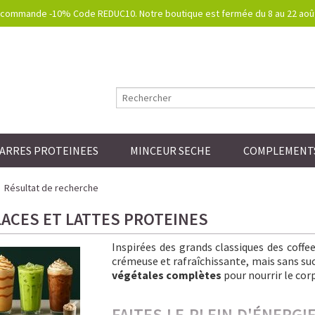
commande -10% Code REDUC10. Notre boutique est fermée du 8 au 22 août.
ARRES PROTEINEES
MINCEUR SECHE
COMPLEMENTS
Résultat de recherche
LACES ET LATTES PROTEINES
Inspirées des grands classiques des coff
crémeuse et rafraîchissante, mais sans sucre
végétales complètes
pour nourrir le corp
FAITES LE PLEIN D'ÉNERG