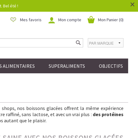
×
 Bel été !
Mes favoris
Mon compte
Mon Panier (
0
)
 ALIMENTAIRES
SUPERALIMENTS
OBJECTIFS
ee shops, nos boissons glacées offrent la même expérience
 raffiné, sans lactose, et avec un vrai plus :
des protéines
s autant que le plaisir.
IE SAINE AVEC NOS BOISSONS GLACÉES