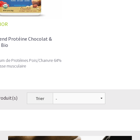
IOR
lend Protéine Chocolat &
 Bio
um de Protéines Pois/Chanvre 64%
sse musculaire
roduit(s)
Trier