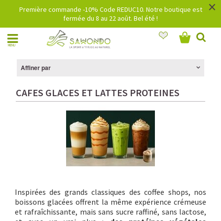
×
Première commande -10% Code REDUC10. Notre boutique est
fermée du 8 au 22 août. Bel été !
MENU
Affiner par
CAFES GLACES ET LATTES PROTEINES
Inspirées des grands classiques des coffee shops, nos
boissons glacées offrent la même expérience crémeuse
et rafraîchissante, mais sans sucre raffiné, sans lactose,