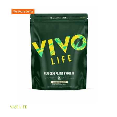
Meilleure vente
L’ÉQUILIBRE PARFAIT ENTRE DOUCEUR ET INTENSITÉ
Un café riche avec un soupçon de caramel pour un
moment de pure détente… ou de concentration avant le
prochain défi.
Une énergie immédiate et stable, sans pic de glycémie,
qui vous accompagne toute la matinée et un allié parfait
après l’entraînement.
Pour ceux qui veulent retrouver le plaisir d’un vrai café
glacé, sans se sentir lourd ni affamé.
Découvrir le
Latte Macchiato Glacé Protéiné
VIVO LIFE
🍯 CAFÉ FRAPPÉ AU CARAMEL PROTÉINÉ