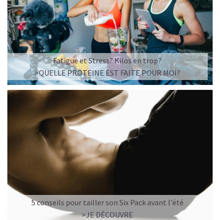
Imaginez un caramel fondant qui se mêle à un café
frappé crémeux, sans sucre raffiné et boosté en
protéines végétales
.
C’est la boisson plaisir par excellence — celle qui
réconcilie dessert glacé et nutrition.
Fatigue et Stress? Kilos en trop?
>QUELLE PROTEINE EST FAITE POUR MOI?
Résultat : un corps rassasié, une énergie durable, et zéro
fringale. Pour les gourmands qui veulent se faire plaisir
sans sacrifier leurs objectifs.
Découvrir le
Café frappé au Caramel Protéiné
🍫 MOCHA GLACÉ PROTÉINÉ
5 conseils pour tailler son Six Pack avant l'été
>JE DÉCOUVRE