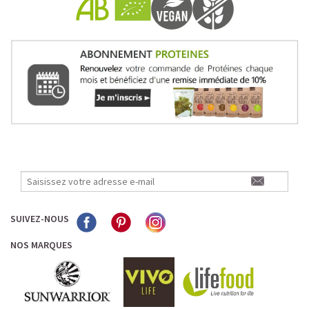
Pour les accros au chocolat qui veulent booster leurs
journées avec goût et équilibre.
Découvrir le
Mocha Glacé Protéiné
🍵 MATCHA LATTE GLACÉ
SUIVEZ-NOUS
NOS MARQUES