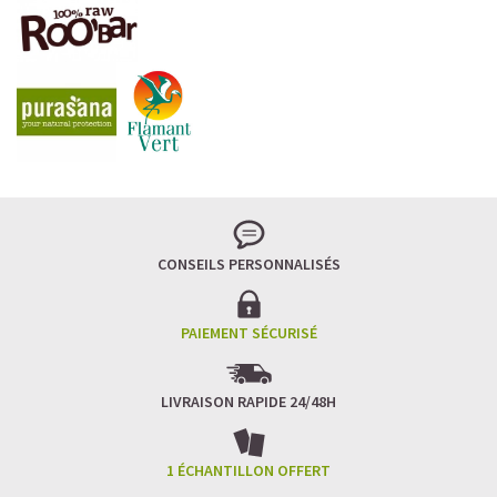
LA FRAÎCHEUR VERTE QUI APAISE L’ESPRIT
Le matcha, ce thé japonais se marie à la douceur du lait
végétal pour une boisson à la fois tonique et apaisante.
Naturellement riche en antioxydants, il apaise l’esprit
tout en stimulant la concentration.
CONSEILS PERSONNALISÉS
Un goût légèrement herbacé, addictif et plein de
bienfaits.
Idéal pour : recharger ses batteries sans caféine,
hydrater, et retrouver focus et sérénité.
PAIEMENT SÉCURISÉ
Découvrir le
Matcha Latte Glacé Protéiné
LIVRAISON RAPIDE 24/48H
SAWONDO RÉINVENTE LE PLAISIR DES CAFÉS GLACÉS
✅ Sans sucre raffiné
1 ÉCHANTILLON OFFERT