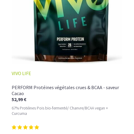
☕ LATTE MACCHIATO GLACÉ
VIVO LIFE
PERFORM Protéines végétales crues & BCAA - saveur
Cacao
52,99 €
67% Protéines Pois bio-fermenté/ Chanvre/BCAA vegan +
Curcuma