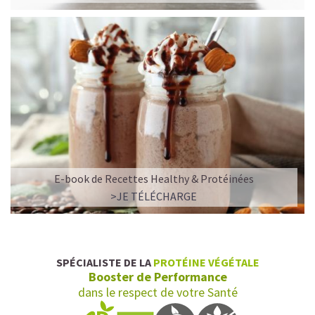
E-book de Recettes Healthy & Protéinées
L’ALLIANCE PARFAITE ENTRE PLAISIR ET
>JE TÉLÉCHARGE
PERFORMANCE
Quand le chocolat rencontre le café…
Cacao pur, café expresso et lait végétal fusionnent dans
SPÉCIALISTE DE LA
PROTÉINE VÉGÉTALE
une boisson veloutée et énergisante.
Booster de Performance
Une vraie caresse chocolatée, riche en protéines, léger
dans le respect de votre Santé
pour ne jamais peser.