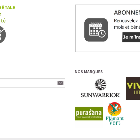
Une vraie caresse chocolatée, riche en prot
GÉTALE
e
Pour les accros au chocolat qui veulent boo
nté
Découvrir le
Mocha Glacé Protéiné
🍵 MATCHA LATTE GLACÉ
NOS MARQUES