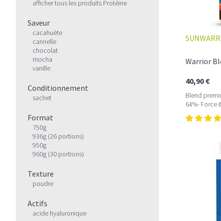
afficher tous les produits Protéine
Saveur
cacahuète
SUNWARR
cannelle
chocolat
mocha
Warrior Bl
vanille
40,90 €
Conditionnement
Blend premi
sachet
64%- Force 
Format
750g
936g (26 portions)
950g
960g (30 portions)
Texture
poudre
Actifs
acide hyaluronique