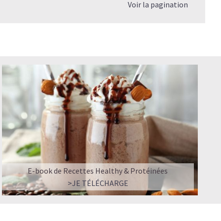
Voir la pagination
E-book de Recettes Healthy & Protéinées
>JE TÉLÉCHARGE
T PERFORMANCE
usionnent dans une boisson veloutée et énergisante.