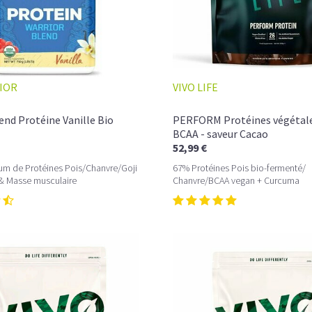
IOR
VIVO LIFE
L’ÉQUILIBRE PARFAIT ENTRE DOUCEUR 
Un café riche avec un soupçon de caram
end Protéine Vanille Bio
PERFORM Protéines végétale
avant le prochain défi.
BCAA - saveur Cacao
52,99 €
Une énergie immédiate et stable, sans pi
um de Protéines Pois/Chanvre/Goji
67% Protéines Pois bio-fermenté/
allié parfait après l’entraînement.
 & Masse musculaire
Chanvre/BCAA vegan + Curcuma
Pour ceux qui veulent retrouver le plaisir d’
Découvrir le
Latte Macchiato Glacé Prot
🍯 CAFÉ FRAPPÉ AU CARAMEL PROTÉI