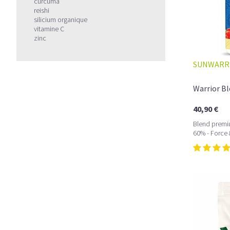
curcuma
reishi
silicium organique
vitamine C
zinc
SUNWARR
Warrior Bl
40,90 €
Blend premi
60% - Force