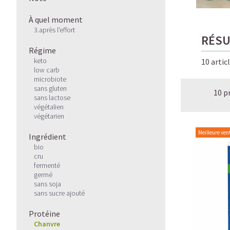
À quel moment
3.après l'effort
RÉSU
Régime
keto
10 artic
low carb
microbiote
sans gluten
10 p
sans lactose
végétalien
végétarien
Meilleure ven
Ingrédient
bio
cru
fermenté
germé
sans soja
sans sucre ajouté
Protéine
Chanvre