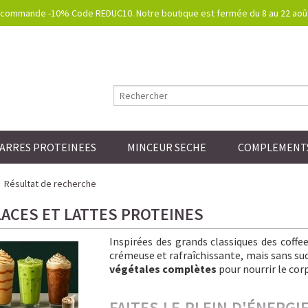
commande -10% Code REDUC10. Notre boutique est fermée du 8 au 22 août.
ARRES PROTEINEES
MINCEUR SECHE
COMPLEMENTS
Résultat de recherche
LACES ET LATTES PROTEINES
Inspirées des grands classiques des coff
crémeuse et rafraîchissante, mais sans sucre
végétales complètes
pour nourrir le corp
FAITES LE PLEIN D'ÉNERG