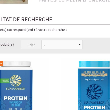
PROTÉINÉES !
Froides, onctueuses, irrésistiblement gou
LTAT DE RECHERCHE
amateurs de café… et de bien-être.
le(s) correspond(ent) à votre recherche :
Ici, chaque gorgée allie saveur, énergie sta
pour vous, bon pour la planète, bon pour v
roduit(s)
Trier
✨ Le résultat ? Une énergie stable, pas de
boissons Starbucks — en version
saine, lé
LE PLAISIR D’UN CAFÉ-SHO
te
☕ LATTE MACCHIATO GLACÉ