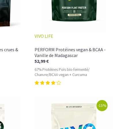
VIVO LIFE
ET INTENSITÉ
el pour un moment de pure détente… ou de concentration
s crues &
PERFORM Protéines vegan & BCAA -
Vanille de Madagascar
52,99 €
c de glycémie, qui vous accompagne toute la matinée et un
67% Protéines Pois bio-fermenté/
Chanvre/BCAA vegan + Curcuma
un vrai café glacé, sans se sentir lourd ni affamé.
éiné
NÉ
-15%