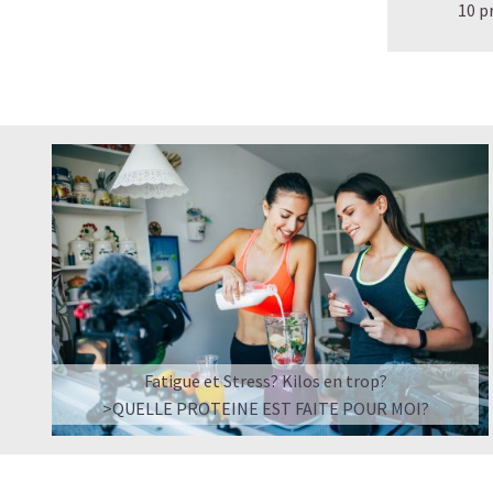
10 p
Fatigue et Stress? Kilos en trop?
>QUELLE PROTEINE EST FAITE POUR MOI?