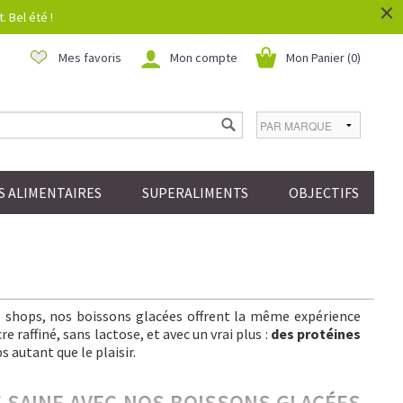
×
 Bel été !
Mes favoris
Mon compte
Mon Panier (
0
)
 ALIMENTAIRES
SUPERALIMENTS
OBJECTIFS
ee shops, nos boissons glacées offrent la même expérience
 raffiné, sans lactose, et avec un vrai plus :
des protéines
s autant que le plaisir.
IE SAINE AVEC NOS BOISSONS GLACÉES