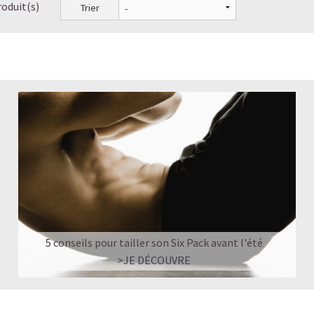
roduit(s)
Trier
5 conseils pour tailler son Six Pack avant l'été
>JE DÉCOUVRE
L’ALLIANCE PARFAITE ENTRE PLAISIR E
Quand le chocolat rencontre le café…
Cacao pur, café expresso et lait végétal f