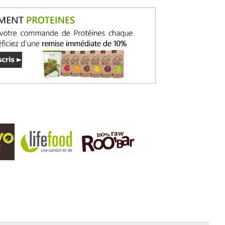
éines, léger pour ne jamais peser.
ster leurs journées avec goût et équilibre.