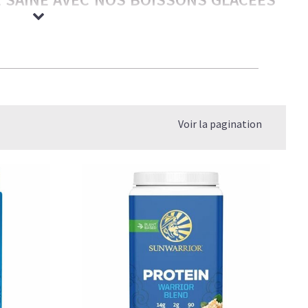
rmandes — nos boissons glacées ont tout pour plaire aux
ble et légèreté. C’est le plaisir caféiné réinventé — bon
os objectifs.
Voir la pagination
 coup de barre, et un goût qui rivalise avec les meilleures
gère et rassasiante
.
P, SANS LE SUCRE NI LES COMPROMIS