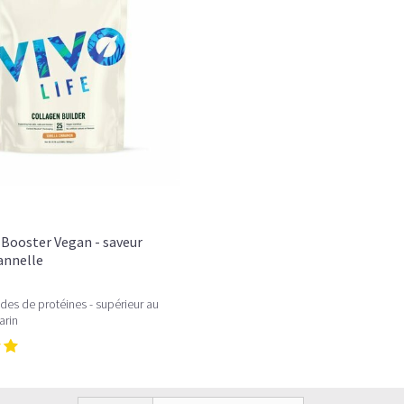
LE PLAISIR D’UN DESSERT GLACÉ, SANS
Imaginez un caramel fondant qui se mêle 
protéines végétales
.
C’est la boisson plaisir par excellence — ce
Résultat : un corps rassasié, une énergie 
faire plaisir sans sacrifier leurs objectifs.
Découvrir le
Café frappé au Caramel Pro
🍫 MOCHA GLACÉ PROTÉINÉ
Booster Vegan - saveur
Cannelle
des de protéines - supérieur au
arin