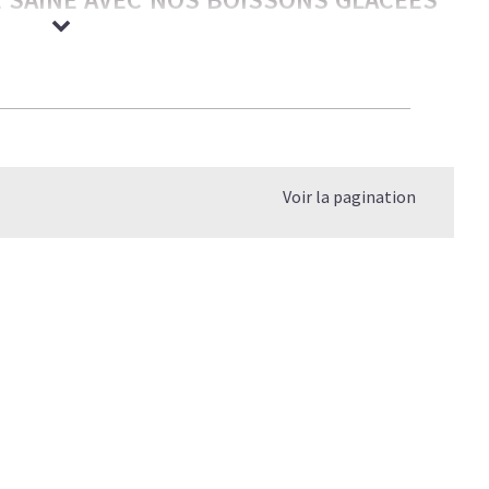
rmandes — nos boissons glacées ont tout pour plaire aux
ble et légèreté. C’est le plaisir caféiné réinventé — bon
os objectifs.
Voir la pagination
 coup de barre, et un goût qui rivalise avec les meilleures
gère et rassasiante
.
P, SANS LE SUCRE NI LES COMPROMIS