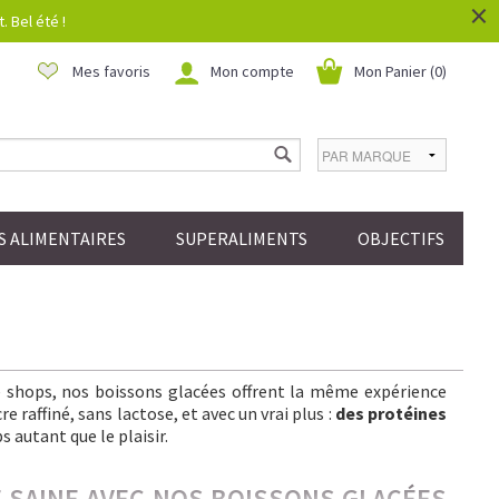
×
 Bel été !
Mes favoris
Mon compte
Mon Panier (
0
)
 ALIMENTAIRES
SUPERALIMENTS
OBJECTIFS
ee shops, nos boissons glacées offrent la même expérience
 raffiné, sans lactose, et avec un vrai plus :
des protéines
s autant que le plaisir.
IE SAINE AVEC NOS BOISSONS GLACÉES