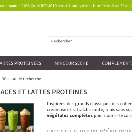
commande -10% Code REDUC10. Notre boutique est fermée du 8 au 22 août.
ARRES PROTEINEES
MINCEUR SECHE
COMPLEMENTS
Résultat de recherche
LACES ET LATTES PROTEINES
Inspirées des grands classiques des coff
crémeuse et rafraîchissante, mais sans sucre
végétales complètes
pour nourrir le corp
FAITES LE PLEIN D'ÉNERG