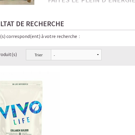
PROTÉINÉES !
Froides, onctueuses, irrésistiblement gou
LTAT DE RECHERCHE
amateurs de café… et de bien-être.
e(s) correspond(ent) à votre recherche :
Ici, chaque gorgée allie saveur, énergie sta
pour vous, bon pour la planète, bon pour v
roduit(s)
Trier
✨ Le résultat ? Une énergie stable, pas de
boissons Starbucks — en version
saine, lé
LE PLAISIR D’UN CAFÉ-SHO
☕ LATTE MACCHIATO GLACÉ