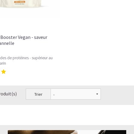
Booster Vegan - saveur
Cannelle
des de protéines - supérieur au
arin
roduit(s)
Trier