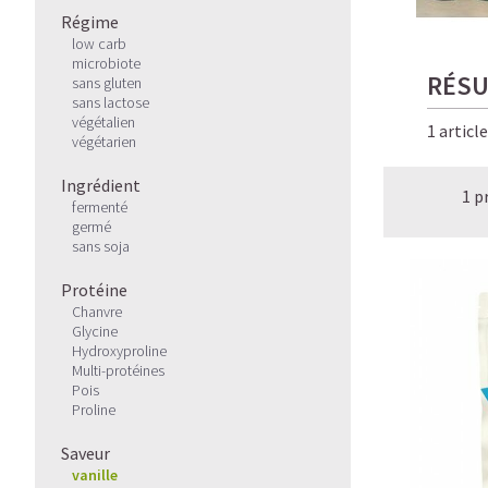
Régime
low carb
microbiote
RÉSU
sans gluten
sans lactose
végétalien
1 articl
végétarien
Ingrédient
1 p
fermenté
germé
sans soja
Protéine
Chanvre
Glycine
Hydroxyproline
Multi-protéines
Pois
Proline
Saveur
vanille