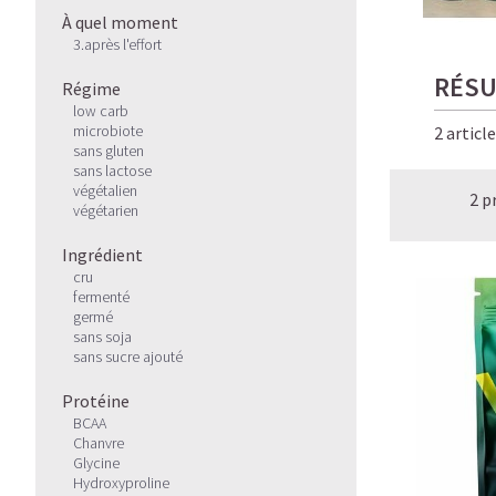
À quel moment
3.après l'effort
RÉSU
Régime
low carb
microbiote
2 articl
sans gluten
sans lactose
végétalien
2 p
végétarien
Ingrédient
cru
fermenté
germé
sans soja
sans sucre ajouté
Protéine
BCAA
Chanvre
Glycine
Hydroxyproline