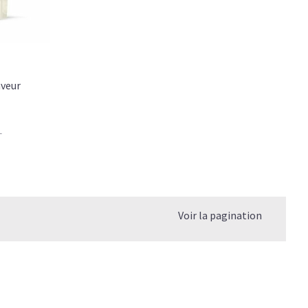
aveur
-
Voir la pagination