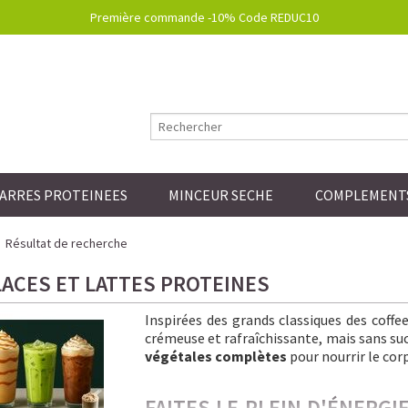
Première commande -10% Code REDUC10
ARRES PROTEINEES
MINCEUR SECHE
COMPLEMENTS
Résultat de recherche
LACES ET LATTES PROTEINES
Inspirées des grands classiques des coff
crémeuse et rafraîchissante, mais sans sucre
végétales complètes
pour nourrir le corp
FAITES LE PLEIN D'ÉNERG