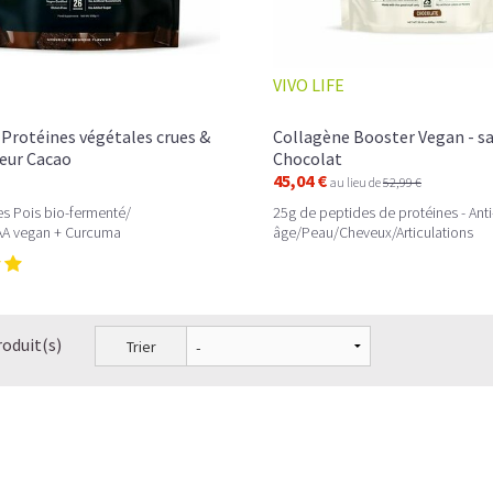
VIVO LIFE
rotéines végétales crues &
Collagène Booster Vegan - s
veur Cacao
Chocolat
45,04 €
au lieu de
52,99 €
s Pois bio-fermenté/
25g de peptides de protéines - Anti
A vegan + Curcuma
âge/Peau/Cheveux/Articulations
roduit(s)
Trier