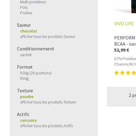
Multi-protéines
Pois
Proline
VIVO LIFE
Saveur
chocolat
afficher tous les produits Saveur
PERFORM P
BCAA - sa
Conditionnement
52,99 €
sachet
67% Protéine
Chanvre/BCA
Format
936g (26 portions)
950g
Texture
2 p
poudre
afficher tous les produits Texture
Actifs
curcuma
afficher tous les produits Actifs