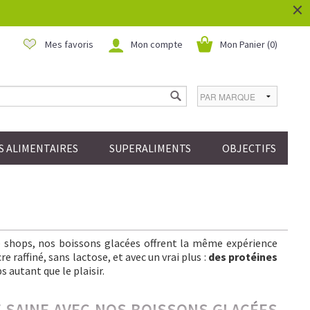
×
Mes favoris
Mon compte
Mon Panier (
0
)
 ALIMENTAIRES
SUPERALIMENTS
OBJECTIFS
ee shops, nos boissons glacées offrent la même expérience
 raffiné, sans lactose, et avec un vrai plus :
des protéines
s autant que le plaisir.
IE SAINE AVEC NOS BOISSONS GLACÉES