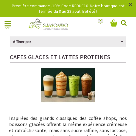
×
Première commande -10% Code REDUC10. Notre boutique est
fermée du 8 au 22 août. Bel été !
MENU
Affiner par
CAFES GLACES ET LATTES PROTEINES
Inspirées des grands classiques des coffee shops, nos
boissons glacées offrent la même expérience crémeuse
et rafraîchissante, mais sans sucre raffiné, sans lactose,