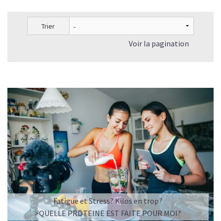
Trier
Voir la pagination
L’ÉQUILIBRE PARFAIT ENTRE DOUCEUR ET INTENSITÉ
Un café riche avec un soupçon de caramel pour un
moment de pure détente… ou de concentration avant le
prochain défi.
Une énergie immédiate et stable, sans pic de glycémie,
qui vous accompagne toute la matinée et un allié parfait
après l’entraînement.
Pour ceux qui veulent retrouver le plaisir d’un vrai café
glacé, sans se sentir lourd ni affamé.
Découvrir le
Latte Macchiato Glacé Protéiné
Fatigue et Stress? Kilos en trop?
🍯 CAFÉ FRAPPÉ AU CARAMEL PROTÉINÉ
>QUELLE PROTEINE EST FAITE POUR MOI?