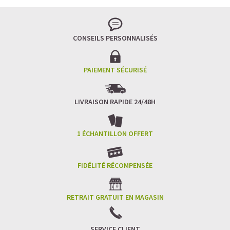
Pour les accros au chocolat qui veulent booster leurs
journées avec goût et équilibre.
Découvrir le
Mocha Glacé Protéiné
CONSEILS PERSONNALISÉS
🍵 MATCHA LATTE GLACÉ
PAIEMENT SÉCURISÉ
LIVRAISON RAPIDE 24/48H
1 ÉCHANTILLON OFFERT
FIDÉLITÉ RÉCOMPENSÉE
RETRAIT GRATUIT EN MAGASIN
SERVICE CLIENT