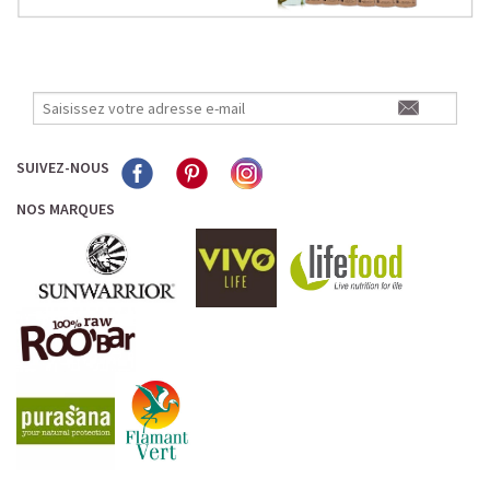
SUIVEZ-NOUS
NOS MARQUES
L’ALLIANCE PARFAITE ENTRE PLAISIR ET
PERFORMANCE
Quand le chocolat rencontre le café…
Cacao pur, café expresso et lait végétal fusionnent dans
une boisson veloutée et énergisante.
Une vraie caresse chocolatée, riche en protéines, léger
pour ne jamais peser.