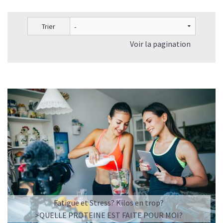
Trier
Voir la pagination
L’ÉQUILIBRE PARFAIT ENTRE DOUCEUR ET INTENSITÉ
Un café riche avec un soupçon de caramel pour un
moment de pure détente… ou de concentration avant le
prochain défi.
Une énergie immédiate et stable, sans pic de glycémie,
qui vous accompagne toute la matinée et un allié parfait
après l’entraînement.
Pour ceux qui veulent retrouver le plaisir d’un vrai café
glacé, sans se sentir lourd ni affamé.
Découvrir le
Latte Macchiato Glacé Protéiné
Fatigue et Stress? Kilos en trop?
🍯 CAFÉ FRAPPÉ AU CARAMEL PROTÉINÉ
>QUELLE PROTEINE EST FAITE POUR MOI?