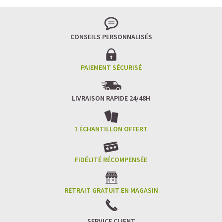
Pour les accros au chocolat qui veulent booster leurs
journées avec goût et équilibre.
Découvrir le
Mocha Glacé Protéiné
CONSEILS PERSONNALISÉS
🍵 MATCHA LATTE GLACÉ
PAIEMENT SÉCURISÉ
LIVRAISON RAPIDE 24/48H
1 ÉCHANTILLON OFFERT
FIDÉLITÉ RÉCOMPENSÉE
RETRAIT GRATUIT EN MAGASIN
SERVICE CLIENT