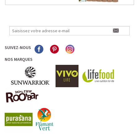
SUIVEZ-NOUS
NOS MARQUES
L’ALLIANCE PARFAITE ENTRE PLAISIR ET
PERFORMANCE
Quand le chocolat rencontre le café…
Cacao pur, café expresso et lait végétal fusionnent dans
une boisson veloutée et énergisante.
Une vraie caresse chocolatée, riche en protéines, léger
pour ne jamais peser.