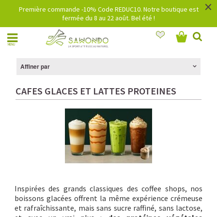
×
Première commande -10% Code REDUC10. Notre boutique est
fermée du 8 au 22 août. Bel été !
MENU
Affiner par
CAFES GLACES ET LATTES PROTEINES
Inspirées des grands classiques des coffee shops, nos
boissons glacées offrent la même expérience crémeuse
et rafraîchissante, mais sans sucre raffiné, sans lactose,