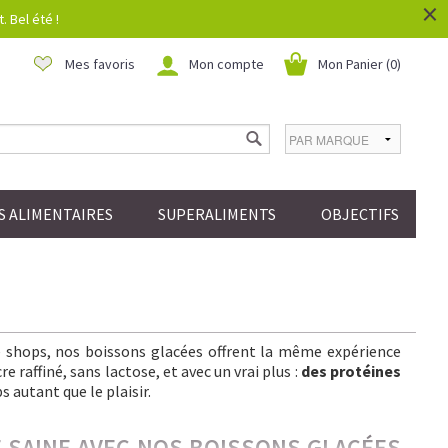
×
 Bel été !
Mes favoris
Mon compte
Mon Panier (
0
)
 ALIMENTAIRES
SUPERALIMENTS
OBJECTIFS
ee shops, nos boissons glacées offrent la même expérience
 raffiné, sans lactose, et avec un vrai plus :
des protéines
s autant que le plaisir.
IE SAINE AVEC NOS BOISSONS GLACÉES