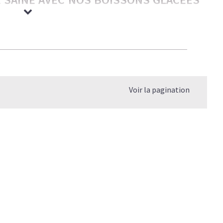
rmandes — nos boissons glacées ont tout pour plaire aux
ble et légèreté. C’est le plaisir caféiné réinventé — bon
os objectifs.
Voir la pagination
 coup de barre, et un goût qui rivalise avec les meilleures
gère et rassasiante
.
P, SANS LE SUCRE NI LES COMPROMIS