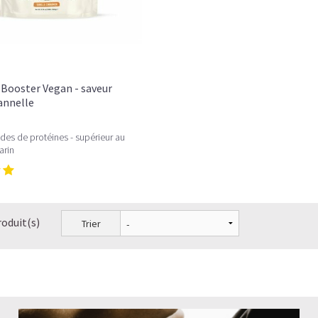
Booster Vegan - saveur
Cannelle
des de protéines - supérieur au
arin
roduit(s)
Trier