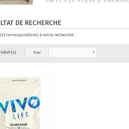
PROTÉINÉES !
Froides, onctueuses, irrésistiblement gou
LTAT DE RECHERCHE
amateurs de café… et de bien-être.
e(s) correspond(ent) à votre recherche :
Ici, chaque gorgée allie saveur, énergie sta
pour vous, bon pour la planète, bon pour v
roduit(s)
Trier
✨ Le résultat ? Une énergie stable, pas de
boissons Starbucks — en version
saine, lé
LE PLAISIR D’UN CAFÉ-SHO
☕ LATTE MACCHIATO GLACÉ