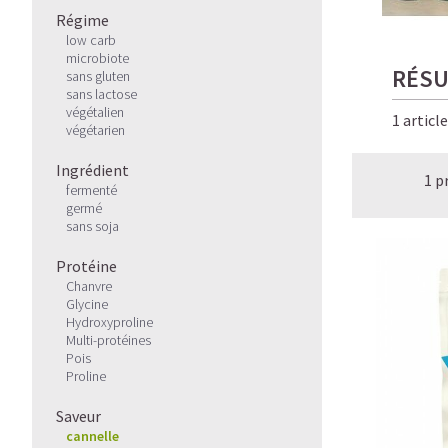
Régime
low carb
microbiote
RÉSU
sans gluten
sans lactose
végétalien
1 articl
végétarien
Ingrédient
1 p
fermenté
germé
sans soja
Protéine
Chanvre
Glycine
Hydroxyproline
Multi-protéines
Pois
Proline
Saveur
cannelle