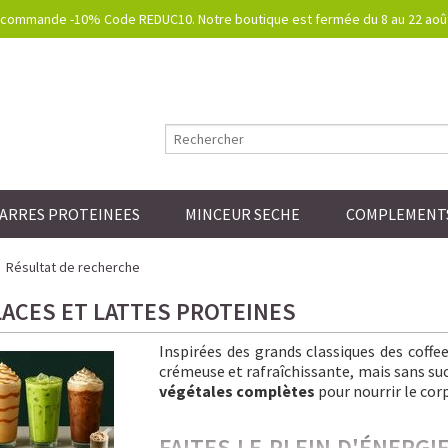
commande -10% Code REDUC10. Notre boutique est fermée du 8 au 22 août.
ARRES PROTEINEES
MINCEUR SECHE
COMPLEMENTS
Résultat de recherche
LACES ET LATTES PROTEINES
Inspirées des grands classiques des coff
crémeuse et rafraîchissante, mais sans sucre
végétales complètes
pour nourrir le corp
FAITES LE PLEIN D'ÉNERG