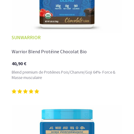
Imaginez un caramel fondant qui se mêle à un café
frappé crémeux, sans sucre raffiné et boosté en
protéines végétales
.
C’est la boisson plaisir par excellence — celle qui
réconcilie dessert glacé et nutrition.
SUNWARRIOR
Résultat : un corps rassasié, une énergie durable, et zéro
fringale. Pour les gourmands qui veulent se faire plaisir
Warrior Blend Protéine Chocolat Bio
sans sacrifier leurs objectifs.
40,90 €
Découvrir le
Café frappé au Caramel Protéiné
Blend premium de Protéines Pois/Chanvre/Goji 64%- Force &
Masse musculaire
🍫 MOCHA GLACÉ PROTÉINÉ