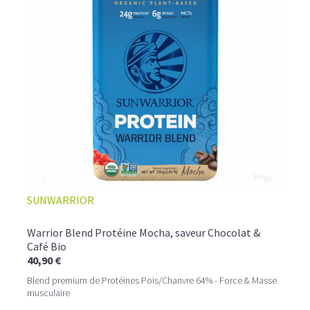
L’ALLIANCE PARFAITE ENTRE PLAISIR ET
SUNWARRIOR
PERFORMANCE
Quand le chocolat rencontre le café…
Warrior Blend Protéine Mocha, saveur Chocolat &
Café Bio
Cacao pur, café expresso et lait végétal fusionnent dans
40,90 €
une boisson veloutée et énergisante.
Une vraie caresse chocolatée, riche en protéines, léger
Blend premium de Protéines Pois/Chanvre 64% - Force & Masse
pour ne jamais peser.
musculaire