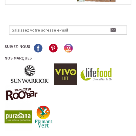
SUIVEZ-NOUS
NOS MARQUES
L’ALLIANCE PARFAITE ENTRE PLAISIR ET
PERFORMANCE
Quand le chocolat rencontre le café…
Cacao pur, café expresso et lait végétal fusionnent dans
une boisson veloutée et énergisante.
Une vraie caresse chocolatée, riche en protéines, léger
pour ne jamais peser.