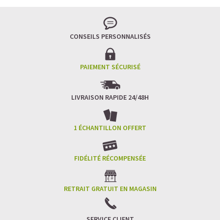
Pour les accros au chocolat qui veulent booster leurs
journées avec goût et équilibre.
Découvrir le
Mocha Glacé Protéiné
CONSEILS PERSONNALISÉS
🍵 MATCHA LATTE GLACÉ
PAIEMENT SÉCURISÉ
LIVRAISON RAPIDE 24/48H
1 ÉCHANTILLON OFFERT
FIDÉLITÉ RÉCOMPENSÉE
RETRAIT GRATUIT EN MAGASIN
SERVICE CLIENT