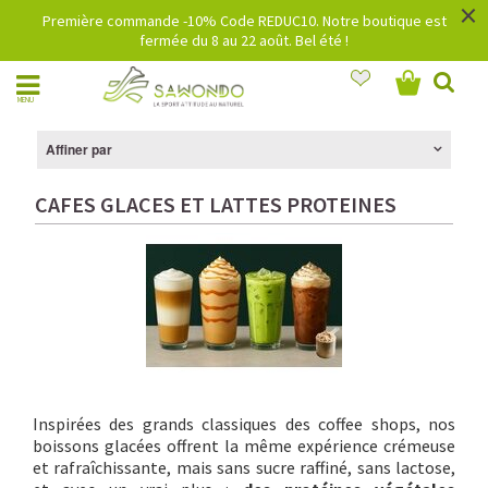
×
Première commande -10% Code REDUC10. Notre boutique est
fermée du 8 au 22 août. Bel été !
MENU
Affiner par
CAFES GLACES ET LATTES PROTEINES
Inspirées des grands classiques des coffee shops, nos
boissons glacées offrent la même expérience crémeuse
et rafraîchissante, mais sans sucre raffiné, sans lactose,