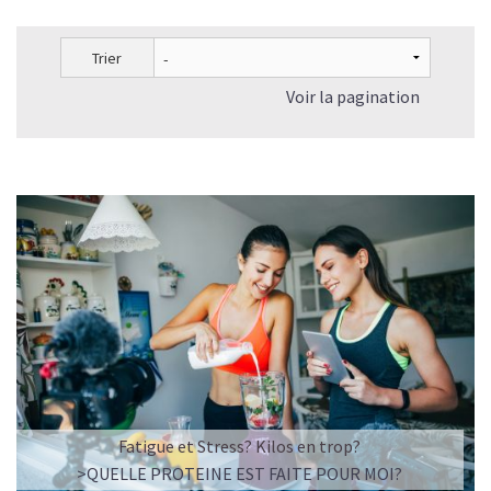
Trier
Voir la pagination
L’ÉQUILIBRE PARFAIT ENTRE DOUCEUR ET INTENSITÉ
Un café riche avec un soupçon de caramel pour un
moment de pure détente… ou de concentration avant le
prochain défi.
Une énergie immédiate et stable, sans pic de glycémie,
qui vous accompagne toute la matinée et un allié parfait
après l’entraînement.
Pour ceux qui veulent retrouver le plaisir d’un vrai café
glacé, sans se sentir lourd ni affamé.
Découvrir le
Latte Macchiato Glacé Protéiné
Fatigue et Stress? Kilos en trop?
🍯 CAFÉ FRAPPÉ AU CARAMEL PROTÉINÉ
>QUELLE PROTEINE EST FAITE POUR MOI?