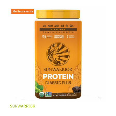
Meilleure vente
L’ÉQUILIBRE PARFAIT ENTRE DOUCEUR ET INTENSITÉ
Un café riche avec un soupçon de caramel pour un
moment de pure détente… ou de concentration avant le
prochain défi.
Une énergie immédiate et stable, sans pic de glycémie,
qui vous accompagne toute la matinée et un allié parfait
après l’entraînement.
Pour ceux qui veulent retrouver le plaisir d’un vrai café
glacé, sans se sentir lourd ni affamé.
Découvrir le
Latte Macchiato Glacé Protéiné
SUNWARRIOR
🍯 CAFÉ FRAPPÉ AU CARAMEL PROTÉINÉ