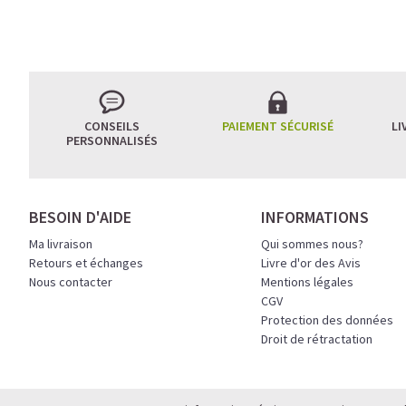
L’ÉQUILIBRE PARFAIT
CONSEILS
PAIEMENT SÉCURISÉ
LI
PERSONNALISÉS
Un café riche avec un
avant le prochain défi.
Une énergie immédiate 
BESOIN D'AIDE
INFORMATIONS
allié parfait après l’en
Ma livraison
Qui sommes nous?
Pour ceux qui veulent ret
Retours et échanges
Livre d'or des Avis
Nous contacter
Mentions légales
Découvrir le
Latte Macc
CGV
Protection des données
🍯 CAFÉ FRAPPÉ AU 
Droit de rétractation