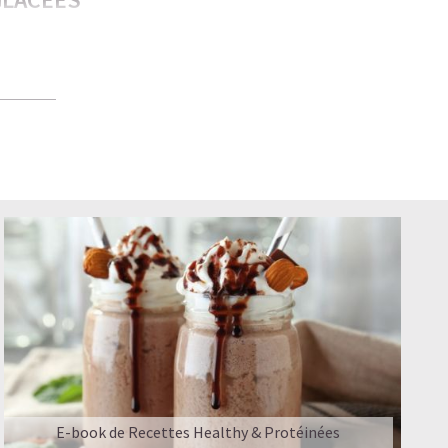
plaire aux
té — bon
s meilleures
PROMIS
E-book de Recettes Healthy & Protéinées