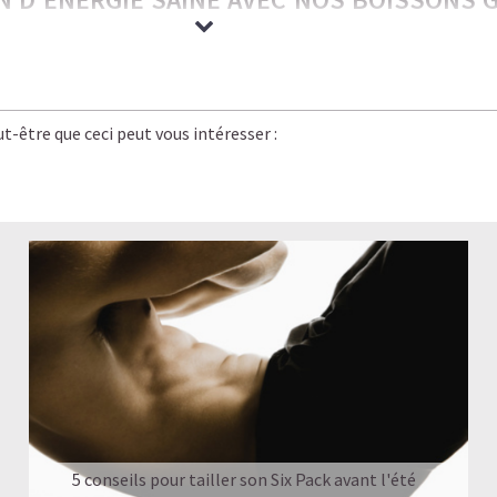
rrésistiblement gourmandes — nos boissons glacées ont tout pour 
e bien-être.
t-être que ceci peut vous intéresser :
 saveur, énergie stable et légèreté. C’est le plaisir caféiné réinven
planète, bon pour vos objectifs.
rgie stable, pas de coup de barre, et un goût qui rivalise avec le
n version
saine, légère et rassasiante
.
UN CAFÉ-SHOP, SANS LE SUCRE NI LES COM
 GLACÉ
5 conseils pour tailler son Six Pack avant l'été