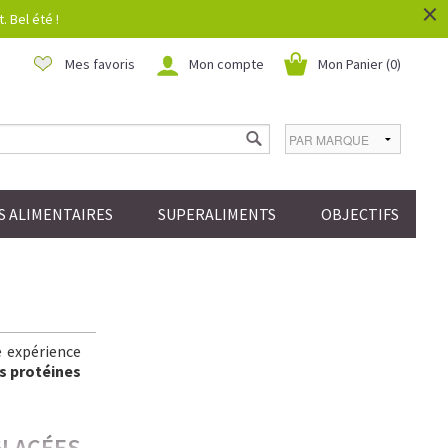
×
 Bel été !
Mes favoris
Mon compte
Mon Panier (
0
)
 ALIMENTAIRES
SUPERALIMENTS
OBJECTIFS
e expérience
s protéines
GLACÉES