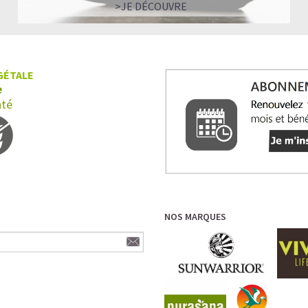
>JE DÉCOUVRE
GÉTALE
e
nté
NOS MARQUES