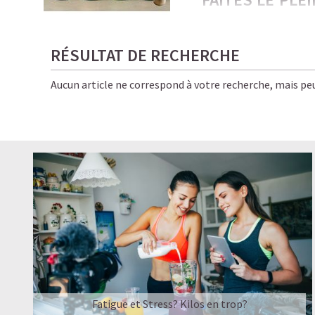
PROTÉINÉES !
Froides, onctueuses, i
RÉSULTAT DE RECHERCHE
amateurs de café… et d
Aucun article ne correspond à votre recherche, mais peu
Ici, chaque gorgée allie
pour vous, bon pour la 
✨ Le résultat ? Une éne
boissons Starbucks — e
LE PLAISIR D’
☕ LATTE MACCHIATO
Fatigue et Stress? Kilos en trop?