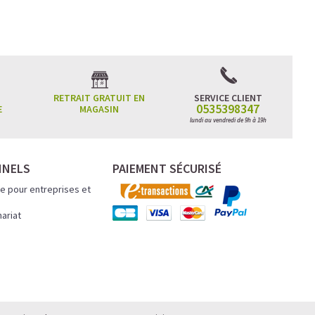
RETRAIT GRATUIT EN
SERVICE CLIENT
0535398347
E
MAGASIN
ncentration
lundi au vendredi de 9h à 19h
atinée et un
NNELS
PAIEMENT SÉCURISÉ
e pour entreprises et
.
nariat