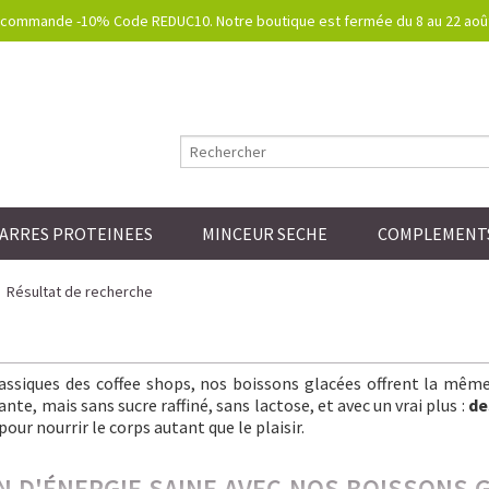
commande -10% Code REDUC10. Notre boutique est fermée du 8 au 22 août.
ARRES PROTEINEES
MINCEUR SECHE
COMPLEMENTS
Résultat de recherche
lassiques des coffee shops, nos boissons glacées offrent la mêm
nte, mais sans sucre raffiné, sans lactose, et avec un vrai plus :
de
pour nourrir le corps autant que le plaisir.
IN D'ÉNERGIE SAINE AVEC NOS BOISSONS 