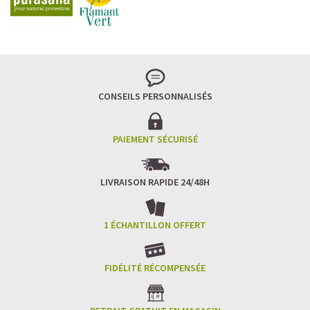
Imaginez un caramel fondant qui se mêle à un café
frappé crémeux, sans sucre raffiné et boosté en
protéines végétales
.
C’est la boisson plaisir par excellence — celle qui
réconcilie dessert glacé et nutrition.
CONSEILS PERSONNALISÉS
Résultat : un corps rassasié, une énergie durable, et zéro
fringale. Pour les gourmands qui veulent se faire plaisir
sans sacrifier leurs objectifs.
PAIEMENT SÉCURISÉ
Découvrir le
Café frappé au Caramel Protéiné
LIVRAISON RAPIDE 24/48H
🍫 MOCHA GLACÉ PROTÉINÉ
1 ÉCHANTILLON OFFERT
FIDÉLITÉ RÉCOMPENSÉE