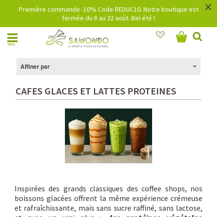
×
Première commande -10% Code REDUC10. Notre boutique est
fermée du 8 au 22 août. Bel été !
MENU
Affiner par
CAFES GLACES ET LATTES PROTEINES
Inspirées des grands classiques des coffee shops, nos
boissons glacées offrent la même expérience crémeuse
et rafraîchissante, mais sans sucre raffiné, sans lactose,