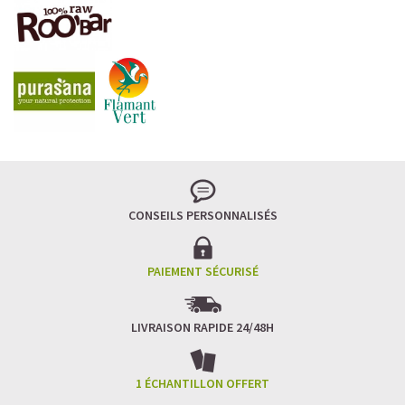
LA FRAÎCHEUR VERTE QUI APAISE L’ESPRIT
Le matcha, ce thé japonais se marie à la douceur du lait
végétal pour une boisson à la fois tonique et apaisante.
Naturellement riche en antioxydants, il apaise l’esprit
tout en stimulant la concentration.
CONSEILS PERSONNALISÉS
Un goût légèrement herbacé, addictif et plein de
bienfaits.
Idéal pour : recharger ses batteries sans caféine,
hydrater, et retrouver focus et sérénité.
PAIEMENT SÉCURISÉ
Découvrir le
Matcha Latte Glacé Protéiné
LIVRAISON RAPIDE 24/48H
SAWONDO RÉINVENTE LE PLAISIR DES CAFÉS GLACÉS
✅ Sans sucre raffiné
1 ÉCHANTILLON OFFERT