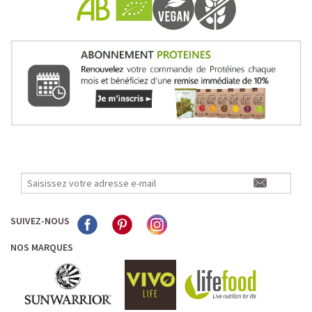
Pour les accros au chocolat qui veulent booster leurs
journées avec goût et équilibre.
Découvrir le
Mocha Glacé Protéiné
🍵 MATCHA LATTE GLACÉ
SUIVEZ-NOUS
NOS MARQUES