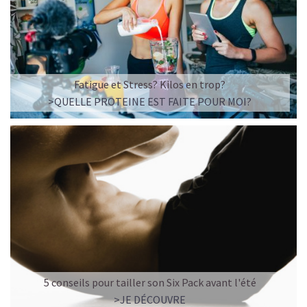
Imaginez un caramel fondant qui se mêle à un café
frappé crémeux, sans sucre raffiné et boosté en
protéines végétales
.
C’est la boisson plaisir par excellence — celle qui
réconcilie dessert glacé et nutrition.
Fatigue et Stress? Kilos en trop?
>QUELLE PROTEINE EST FAITE POUR MOI?
Résultat : un corps rassasié, une énergie durable, et zéro
fringale. Pour les gourmands qui veulent se faire plaisir
sans sacrifier leurs objectifs.
Découvrir le
Café frappé au Caramel Protéiné
🍫 MOCHA GLACÉ PROTÉINÉ
5 conseils pour tailler son Six Pack avant l'été
>JE DÉCOUVRE