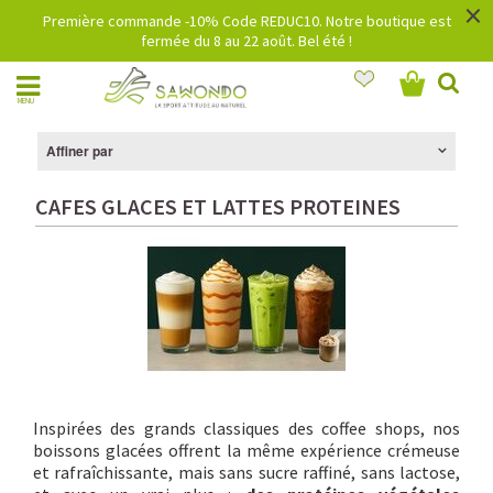
×
Première commande -10% Code REDUC10. Notre boutique est
fermée du 8 au 22 août. Bel été !
MENU
Affiner par
CAFES GLACES ET LATTES PROTEINES
Inspirées des grands classiques des coffee shops, nos
boissons glacées offrent la même expérience crémeuse
et rafraîchissante, mais sans sucre raffiné, sans lactose,