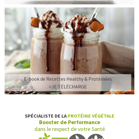
E-book de Recettes Healthy & Protéinées
L’ALLIANCE PARFAITE ENTRE PLAISIR ET
>JE TÉLÉCHARGE
PERFORMANCE
Quand le chocolat rencontre le café…
Cacao pur, café expresso et lait végétal fusionnent dans
SPÉCIALISTE DE LA
PROTÉINE VÉGÉTALE
une boisson veloutée et énergisante.
Booster de Performance
Une vraie caresse chocolatée, riche en protéines, léger
dans le respect de votre Santé
pour ne jamais peser.