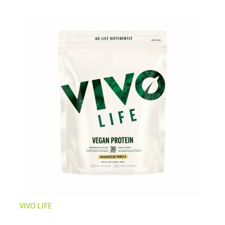
L’ÉQUILIBRE PARFAIT ENTRE DOUCEUR ET INTENSITÉ
Un café riche avec un soupçon de caramel pour un
moment de pure détente… ou de concentration avant le
prochain défi.
Une énergie immédiate et stable, sans pic de glycémie,
qui vous accompagne toute la matinée et un allié parfait
après l’entraînement.
Pour ceux qui veulent retrouver le plaisir d’un vrai café
glacé, sans se sentir lourd ni affamé.
Découvrir le
Latte Macchiato Glacé Protéiné
VIVO LIFE
🍯 CAFÉ FRAPPÉ AU CARAMEL PROTÉINÉ