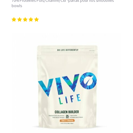
70% Protéines Pois/Chanvre/Citr -parfait pour vos smoothies
bowls