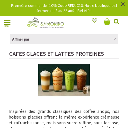
×
Première commande -10% Code REDUC10. Notre boutique est
fermée du 8 au 22 août. Bel été !
MENU
Affiner par
CAFES GLACES ET LATTES PROTEINES
Inspirées des grands classiques des coffee shops, nos
boissons glacées offrent la même expérience crémeuse
et rafraîchissante, mais sans sucre raffiné, sans lactose,