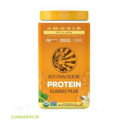
L’ÉQUILIBRE PARFAIT ENTRE DOUCEUR ET INTENSITÉ
Un café riche avec un soupçon de caramel pour un
moment de pure détente… ou de concentration avant le
prochain défi.
Une énergie immédiate et stable, sans pic de glycémie,
qui vous accompagne toute la matinée et un allié parfait
après l’entraînement.
Pour ceux qui veulent retrouver le plaisir d’un vrai café
glacé, sans se sentir lourd ni affamé.
Découvrir le
Latte Macchiato Glacé Protéiné
SUNWARRIOR
🍯 CAFÉ FRAPPÉ AU CARAMEL PROTÉINÉ