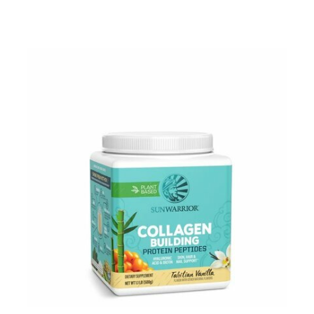
Pour les accros au chocolat qui veulent booster leurs
journées avec goût et équilibre.
Découvrir le
Mocha Glacé Protéiné
🍵 MATCHA LATTE GLACÉ