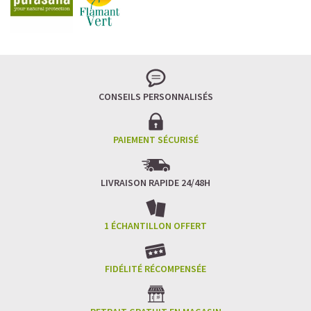
Imaginez un caramel fondant qui se mêle à un café
frappé crémeux, sans sucre raffiné et boosté en
protéines végétales
.
C’est la boisson plaisir par excellence — celle qui
réconcilie dessert glacé et nutrition.
CONSEILS PERSONNALISÉS
Résultat : un corps rassasié, une énergie durable, et zéro
fringale. Pour les gourmands qui veulent se faire plaisir
sans sacrifier leurs objectifs.
PAIEMENT SÉCURISÉ
Découvrir le
Café frappé au Caramel Protéiné
LIVRAISON RAPIDE 24/48H
🍫 MOCHA GLACÉ PROTÉINÉ
1 ÉCHANTILLON OFFERT
FIDÉLITÉ RÉCOMPENSÉE