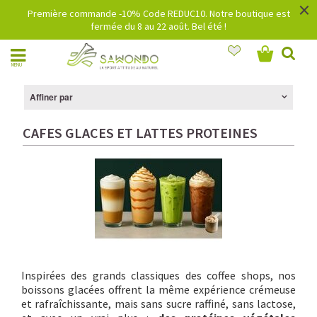
×
Première commande -10% Code REDUC10. Notre boutique est
fermée du 8 au 22 août. Bel été !
MENU
Affiner par
CAFES GLACES ET LATTES PROTEINES
Inspirées des grands classiques des coffee shops, nos
boissons glacées offrent la même expérience crémeuse
et rafraîchissante, mais sans sucre raffiné, sans lactose,