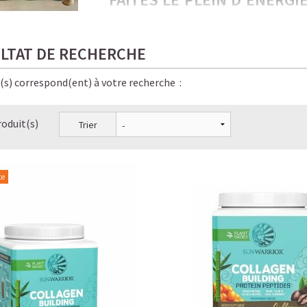
PROTÉINÉES !
Froides, onctueuses, irrésistiblement gou
LTAT DE RECHERCHE
amateurs de café… et de bien-être.
e(s) correspond(ent) à votre recherche :
Ici, chaque gorgée allie saveur, énergie sta
pour vous, bon pour la planète, bon pour v
roduit(s)
Trier
✨ Le résultat ? Une énergie stable, pas de
boissons Starbucks — en version
saine, lé
LE PLAISIR D’UN CAFÉ-SHO
te
☕ LATTE MACCHIATO GLACÉ