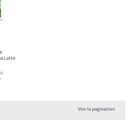
ET INTENSITÉ
el pour un moment de pure détente… ou de concentration
e
ha Latte
c de glycémie, qui vous accompagne toute la matinée et un
ur
s
un vrai café glacé, sans se sentir lourd ni affamé.
éiné
Voir la pagination
NÉ