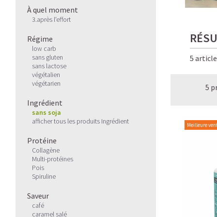
À quel moment
3.après l'effort
RÉSU
Régime
low carb
sans gluten
5 articl
sans lactose
végétalien
végétarien
5 p
Ingrédient
sans soja
afficher tous les produits Ingrédient
Meilleure ven
Protéine
Collagène
Multi-protéines
Pois
Spiruline
Saveur
café
caramel salé