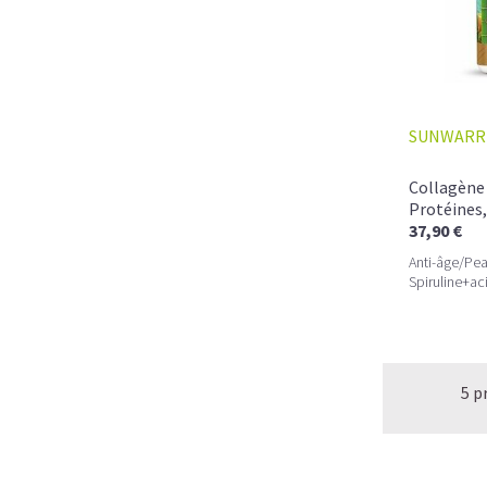
SUNWARR
Collagène 
Protéines,
37,90 €
Anti-âge/Pea
Spiruline+ac
5 p