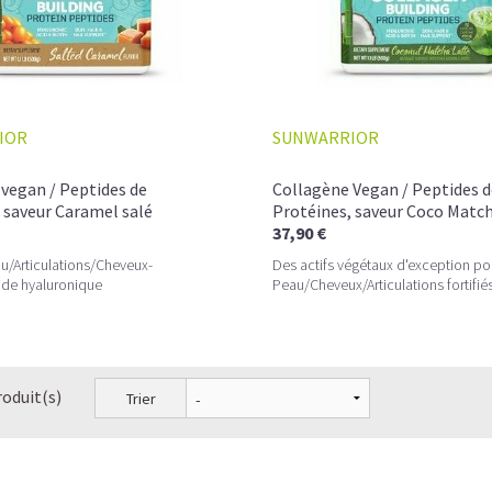
IOR
SUNWARRIOR
L’ÉQUILIBRE PARFAIT ENTRE DOUCEUR 
Un café riche avec un soupçon de caram
vegan / Peptides de
Collagène Vegan / Peptides d
avant le prochain défi.
 saveur Caramel salé
Protéines, saveur Coco Matc
37,90 €
Une énergie immédiate et stable, sans pi
u/Articulations/Cheveux-
Des actifs végétaux d'exception po
allié parfait après l’entraînement.
ide hyaluronique
Peau/Cheveux/Articulations fortifié
Pour ceux qui veulent retrouver le plaisir d’
Découvrir le
Latte Macchiato Glacé Prot
roduit(s)
Trier
🍯 CAFÉ FRAPPÉ AU CARAMEL PROTÉI