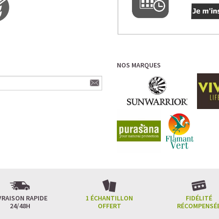
LE PLAISIR D’UN DESSERT GLACÉ, SANS
Imaginez un caramel fondant qui se mêle 
protéines végétales
.
C’est la boisson plaisir par excellence — ce
NOS MARQUES
Résultat : un corps rassasié, une énergie 
faire plaisir sans sacrifier leurs objectifs.
Découvrir le
Café frappé au Caramel Pro
🍫 MOCHA GLACÉ PROTÉINÉ
VRAISON RAPIDE
1 ÉCHANTILLON
FIDÉLITÉ
24/48H
OFFERT
RÉCOMPENSÉ