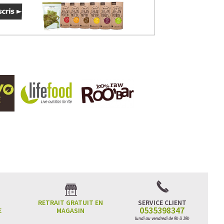
 LE SUCRE EN TROP
à un café frappé crémeux, sans sucre raffiné et boosté en
lle qui réconcilie dessert glacé et nutrition.
durable, et zéro fringale. Pour les gourmands qui veulent se
téiné
RETRAIT GRATUIT EN
SERVICE CLIENT
0535398347
E
MAGASIN
lundi au vendredi de 9h à 19h