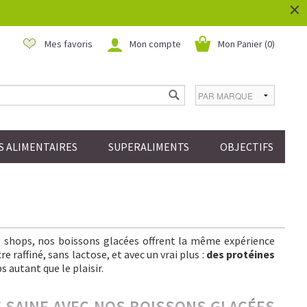
×
Mes favoris
Mon compte
Mon Panier (
0
)
 ALIMENTAIRES
SUPERALIMENTS
OBJECTIFS
ee shops, nos boissons glacées offrent la même expérience
 raffiné, sans lactose, et avec un vrai plus :
des protéines
s autant que le plaisir.
IE SAINE AVEC NOS BOISSONS GLACÉES