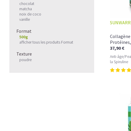
chocolat
matcha
noix de coco
vanille
SUNWARR
Format
Collagène 
500g
Protéines,
afficher tous les produits Format
37,90 €
Texture
Anti-âge/Pea
poudre
la Spiruline