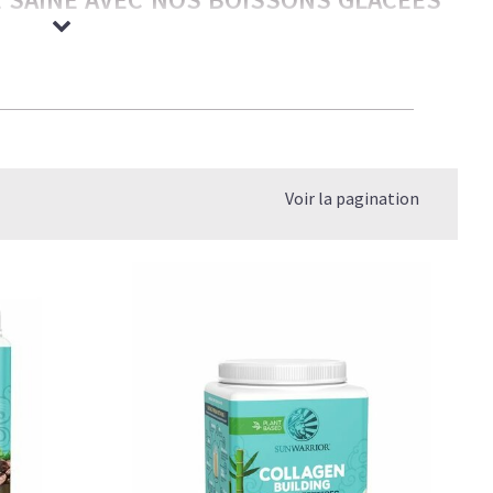
rmandes — nos boissons glacées ont tout pour plaire aux
ble et légèreté. C’est le plaisir caféiné réinventé — bon
os objectifs.
Voir la pagination
 coup de barre, et un goût qui rivalise avec les meilleures
gère et rassasiante
.
P, SANS LE SUCRE NI LES COMPROMIS