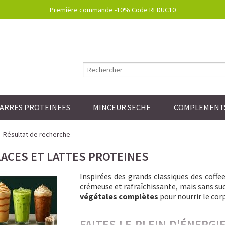
Première commande -10% Code REDUC10
ARRES PROTEINEES
MINCEUR SECHE
COMPLEMENTS
Résultat de recherche
LACES ET LATTES PROTEINES
Inspirées des grands classiques des coff
crémeuse et rafraîchissante, mais sans sucre
végétales complètes
pour nourrir le corp
FAITES LE PLEIN D'ÉNERG