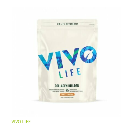
L’ÉQUILIBRE PARFAIT ENTRE DOUCEUR ET INTENSITÉ
Un café riche avec un soupçon de caramel pour un
moment de pure détente… ou de concentration avant le
prochain défi.
Une énergie immédiate et stable, sans pic de glycémie,
qui vous accompagne toute la matinée et un allié parfait
après l’entraînement.
Pour ceux qui veulent retrouver le plaisir d’un vrai café
glacé, sans se sentir lourd ni affamé.
Découvrir le
Latte Macchiato Glacé Protéiné
VIVO LIFE
🍯 CAFÉ FRAPPÉ AU CARAMEL PROTÉINÉ