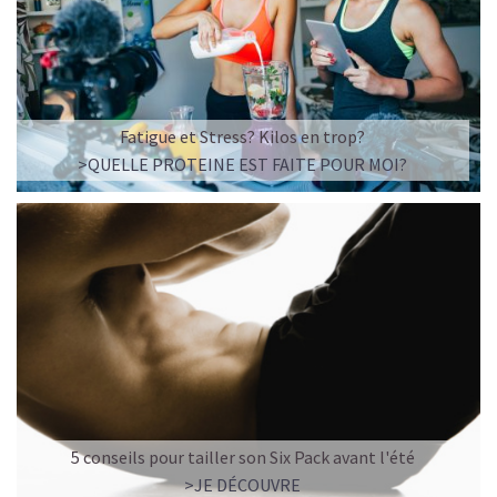
Imaginez un caramel fondant qui se mêle à un café
frappé crémeux, sans sucre raffiné et boosté en
protéines végétales
.
C’est la boisson plaisir par excellence — celle qui
réconcilie dessert glacé et nutrition.
Fatigue et Stress? Kilos en trop?
>QUELLE PROTEINE EST FAITE POUR MOI?
Résultat : un corps rassasié, une énergie durable, et zéro
fringale. Pour les gourmands qui veulent se faire plaisir
sans sacrifier leurs objectifs.
Découvrir le
Café frappé au Caramel Protéiné
🍫 MOCHA GLACÉ PROTÉINÉ
5 conseils pour tailler son Six Pack avant l'été
>JE DÉCOUVRE