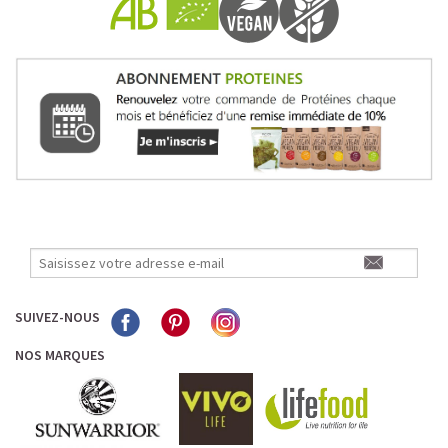
Pour les accros au chocolat qui veulent booster leurs
journées avec goût et équilibre.
Découvrir le
Mocha Glacé Protéiné
🍵 MATCHA LATTE GLACÉ
SUIVEZ-NOUS
NOS MARQUES