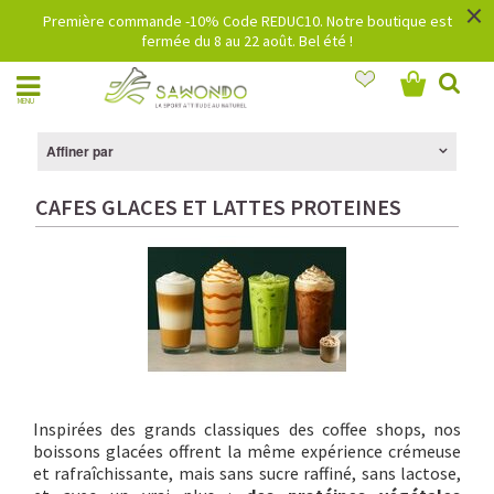
×
Première commande -10% Code REDUC10. Notre boutique est
fermée du 8 au 22 août. Bel été !
MENU
Affiner par
CAFES GLACES ET LATTES PROTEINES
Inspirées des grands classiques des coffee shops, nos
boissons glacées offrent la même expérience crémeuse
et rafraîchissante, mais sans sucre raffiné, sans lactose,