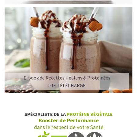
E-book de Recettes Healthy & Protéinées
L’ALLIANCE PARFAITE ENTRE PLAISIR ET
>JE TÉLÉCHARGE
PERFORMANCE
Quand le chocolat rencontre le café…
Cacao pur, café expresso et lait végétal fusionnent dans
SPÉCIALISTE DE LA
PROTÉINE VÉGÉTALE
une boisson veloutée et énergisante.
Booster de Performance
Une vraie caresse chocolatée, riche en protéines, léger
dans le respect de votre Santé
pour ne jamais peser.