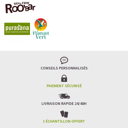
LA FRAÎCHEUR VERTE QUI APAISE L’ESPRIT
Le matcha, ce thé japonais se marie à la douceur du lait
végétal pour une boisson à la fois tonique et apaisante.
Naturellement riche en antioxydants, il apaise l’esprit
tout en stimulant la concentration.
CONSEILS PERSONNALISÉS
Un goût légèrement herbacé, addictif et plein de
bienfaits.
Idéal pour : recharger ses batteries sans caféine,
hydrater, et retrouver focus et sérénité.
PAIEMENT SÉCURISÉ
Découvrir le
Matcha Latte Glacé Protéiné
LIVRAISON RAPIDE 24/48H
SAWONDO RÉINVENTE LE PLAISIR DES CAFÉS GLACÉS
✅ Sans sucre raffiné
1 ÉCHANTILLON OFFERT