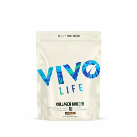
Pour les accros au chocolat qui veulent booster leurs
journées avec goût et équilibre.
Découvrir le
Mocha Glacé Protéiné
🍵 MATCHA LATTE GLACÉ