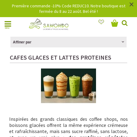
×
Première commande -10% Code REDUC10. Notre boutique est
fermée du 8 au 22 août. Bel été !
MENU
Affiner par
CAFES GLACES ET LATTES PROTEINES
Inspirées des grands classiques des coffee shops, nos
boissons glacées offrent la même expérience crémeuse
et rafraîchissante, mais sans sucre raffiné, sans lactose,