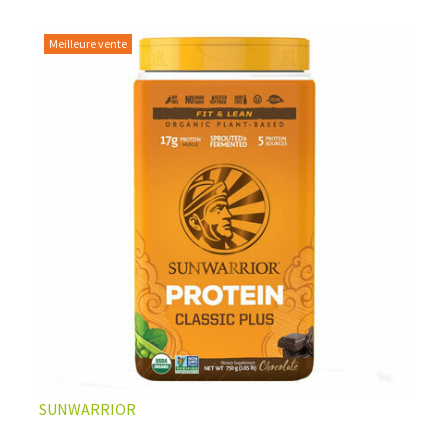
Meilleure vente
L’ÉQUILIBRE PARFAIT ENTRE DOUCEUR ET INTENSITÉ
Un café riche avec un soupçon de caramel pour un
moment de pure détente… ou de concentration avant le
prochain défi.
Une énergie immédiate et stable, sans pic de glycémie,
qui vous accompagne toute la matinée et un allié parfait
après l’entraînement.
Pour ceux qui veulent retrouver le plaisir d’un vrai café
glacé, sans se sentir lourd ni affamé.
Découvrir le
Latte Macchiato Glacé Protéiné
SUNWARRIOR
🍯 CAFÉ FRAPPÉ AU CARAMEL PROTÉINÉ