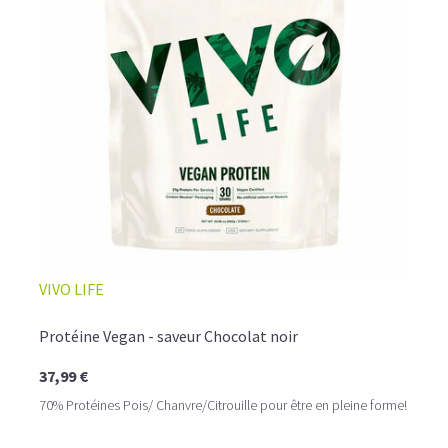
L’ALLIANCE PARFAITE ENTRE PLAISIR ET
VIVO LIFE
PERFORMANCE
Quand le chocolat rencontre le café…
Protéine Vegan - saveur Chocolat noir
Cacao pur, café expresso et lait végétal fusionnent dans
37,99 €
une boisson veloutée et énergisante.
Une vraie caresse chocolatée, riche en protéines, léger
70% Protéines Pois/ Chanvre/Citrouille pour être en pleine forme!
pour ne jamais peser.