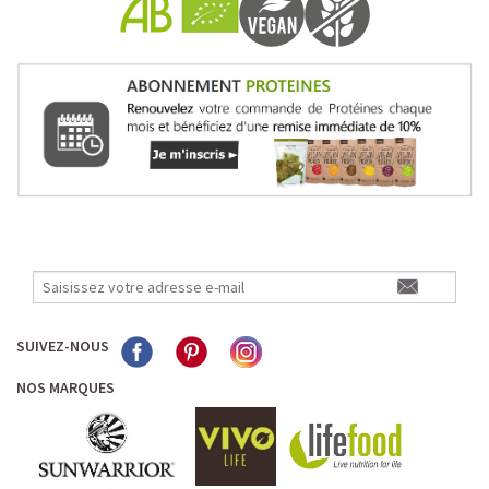
Pour les accros au chocolat qui veulent booster leurs
journées avec goût et équilibre.
Découvrir le
Mocha Glacé Protéiné
🍵 MATCHA LATTE GLACÉ
SUIVEZ-NOUS
NOS MARQUES