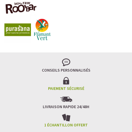
LA FRAÎCHEUR VERTE QUI APAISE L’ESPRIT
Le matcha, ce thé japonais se marie à la douceur du lait
végétal pour une boisson à la fois tonique et apaisante.
Naturellement riche en antioxydants, il apaise l’esprit
tout en stimulant la concentration.
CONSEILS PERSONNALISÉS
Un goût légèrement herbacé, addictif et plein de
bienfaits.
Idéal pour : recharger ses batteries sans caféine,
hydrater, et retrouver focus et sérénité.
PAIEMENT SÉCURISÉ
Découvrir le
Matcha Latte Glacé Protéiné
LIVRAISON RAPIDE 24/48H
SAWONDO RÉINVENTE LE PLAISIR DES CAFÉS GLACÉS
✅ Sans sucre raffiné
1 ÉCHANTILLON OFFERT