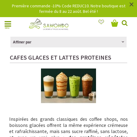
×
Première commande -10% Code REDUC10. Notre boutique est
fermée du 8 au 22 août. Bel été !
MENU
Affiner par
CAFES GLACES ET LATTES PROTEINES
Inspirées des grands classiques des coffee shops, nos
boissons glacées offrent la même expérience crémeuse
et rafraîchissante, mais sans sucre raffiné, sans lactose,