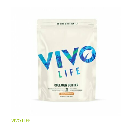
L’ÉQUILIBRE PARFAIT ENTRE DOUCEUR ET INTENSITÉ
Un café riche avec un soupçon de caramel pour un
moment de pure détente… ou de concentration avant le
prochain défi.
Une énergie immédiate et stable, sans pic de glycémie,
qui vous accompagne toute la matinée et un allié parfait
après l’entraînement.
Pour ceux qui veulent retrouver le plaisir d’un vrai café
glacé, sans se sentir lourd ni affamé.
Découvrir le
Latte Macchiato Glacé Protéiné
VIVO LIFE
🍯 CAFÉ FRAPPÉ AU CARAMEL PROTÉINÉ