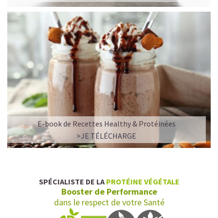
E-book de Recettes Healthy & Protéinées
L’ALLIANCE PARFAITE ENTRE PLAISIR ET
>JE TÉLÉCHARGE
PERFORMANCE
Quand le chocolat rencontre le café…
Cacao pur, café expresso et lait végétal fusionnent dans
SPÉCIALISTE DE LA
PROTÉINE VÉGÉTALE
une boisson veloutée et énergisante.
Booster de Performance
Une vraie caresse chocolatée, riche en protéines, léger
dans le respect de votre Santé
pour ne jamais peser.