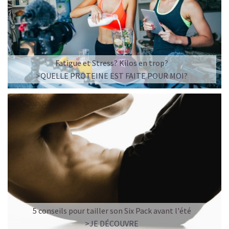
Imaginez un caramel fondant qui se mêle à un café
frappé crémeux, sans sucre raffiné et boosté en
protéines végétales
.
C’est la boisson plaisir par excellence — celle qui
réconcilie dessert glacé et nutrition.
Fatigue et Stress? Kilos en trop?
>QUELLE PROTEINE EST FAITE POUR MOI?
Résultat : un corps rassasié, une énergie durable, et zéro
fringale. Pour les gourmands qui veulent se faire plaisir
sans sacrifier leurs objectifs.
Découvrir le
Café frappé au Caramel Protéiné
🍫 MOCHA GLACÉ PROTÉINÉ
5 conseils pour tailler son Six Pack avant l'été
>JE DÉCOUVRE