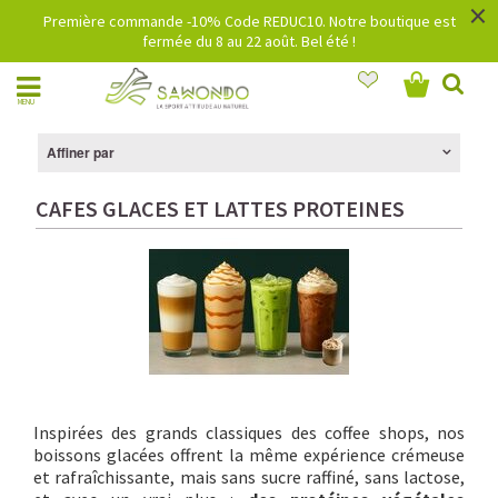
×
Première commande -10% Code REDUC10. Notre boutique est
fermée du 8 au 22 août. Bel été !
MENU
Affiner par
CAFES GLACES ET LATTES PROTEINES
Inspirées des grands classiques des coffee shops, nos
boissons glacées offrent la même expérience crémeuse
et rafraîchissante, mais sans sucre raffiné, sans lactose,