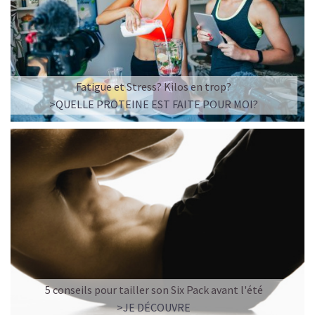
Imaginez un caramel fondant qui se mêle à un café
frappé crémeux, sans sucre raffiné et boosté en
protéines végétales
.
C’est la boisson plaisir par excellence — celle qui
réconcilie dessert glacé et nutrition.
Fatigue et Stress? Kilos en trop?
>QUELLE PROTEINE EST FAITE POUR MOI?
Résultat : un corps rassasié, une énergie durable, et zéro
fringale. Pour les gourmands qui veulent se faire plaisir
sans sacrifier leurs objectifs.
Découvrir le
Café frappé au Caramel Protéiné
🍫 MOCHA GLACÉ PROTÉINÉ
5 conseils pour tailler son Six Pack avant l'été
>JE DÉCOUVRE