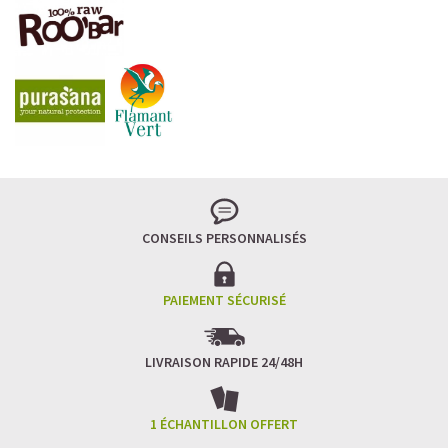
LA FRAÎCHEUR VERTE QUI APAISE L’ESPRIT
Le matcha, ce thé japonais se marie à la douceur du lait
végétal pour une boisson à la fois tonique et apaisante.
Naturellement riche en antioxydants, il apaise l’esprit
tout en stimulant la concentration.
CONSEILS PERSONNALISÉS
Un goût légèrement herbacé, addictif et plein de
bienfaits.
Idéal pour : recharger ses batteries sans caféine,
hydrater, et retrouver focus et sérénité.
PAIEMENT SÉCURISÉ
Découvrir le
Matcha Latte Glacé Protéiné
LIVRAISON RAPIDE 24/48H
SAWONDO RÉINVENTE LE PLAISIR DES CAFÉS GLACÉS
✅ Sans sucre raffiné
1 ÉCHANTILLON OFFERT