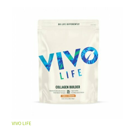
L’ÉQUILIBRE PARFAIT ENTRE DOUCEUR ET INTENSITÉ
Un café riche avec un soupçon de caramel pour un
moment de pure détente… ou de concentration avant le
prochain défi.
Une énergie immédiate et stable, sans pic de glycémie,
qui vous accompagne toute la matinée et un allié parfait
après l’entraînement.
Pour ceux qui veulent retrouver le plaisir d’un vrai café
glacé, sans se sentir lourd ni affamé.
Découvrir le
Latte Macchiato Glacé Protéiné
VIVO LIFE
🍯 CAFÉ FRAPPÉ AU CARAMEL PROTÉINÉ