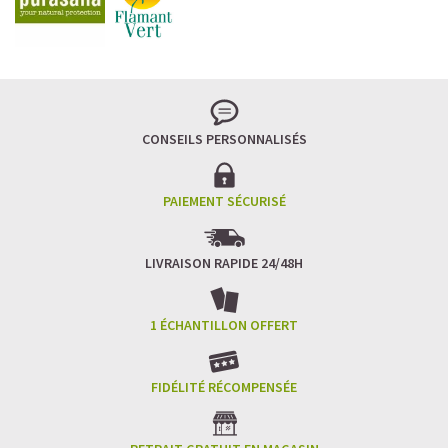
Imaginez un caramel fondant qui se mêle à un café
frappé crémeux, sans sucre raffiné et boosté en
protéines végétales
.
C’est la boisson plaisir par excellence — celle qui
réconcilie dessert glacé et nutrition.
CONSEILS PERSONNALISÉS
Résultat : un corps rassasié, une énergie durable, et zéro
fringale. Pour les gourmands qui veulent se faire plaisir
sans sacrifier leurs objectifs.
PAIEMENT SÉCURISÉ
Découvrir le
Café frappé au Caramel Protéiné
LIVRAISON RAPIDE 24/48H
🍫 MOCHA GLACÉ PROTÉINÉ
1 ÉCHANTILLON OFFERT
FIDÉLITÉ RÉCOMPENSÉE