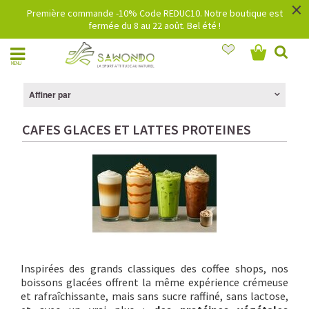
×
Première commande -10% Code REDUC10. Notre boutique est
fermée du 8 au 22 août. Bel été !
MENU
Affiner par
CAFES GLACES ET LATTES PROTEINES
Inspirées des grands classiques des coffee shops, nos
boissons glacées offrent la même expérience crémeuse
et rafraîchissante, mais sans sucre raffiné, sans lactose,