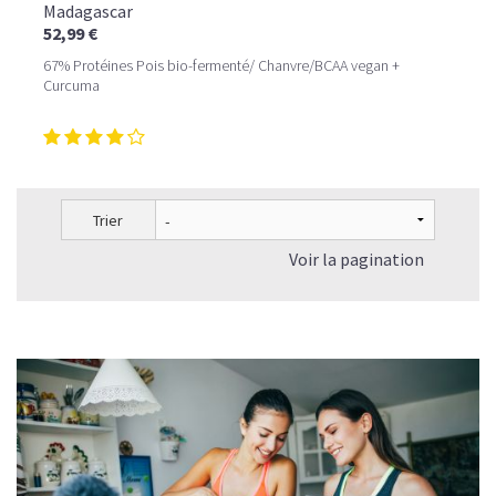
Madagascar
52,99 €
67% Protéines Pois bio-fermenté/ Chanvre/BCAA vegan +
Curcuma
Trier
Voir la pagination
LE PLAISIR D’UN DESSERT GLACÉ, SANS LE SUCRE EN
TROP
Imaginez un caramel fondant qui se mêle à un café