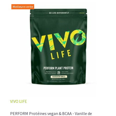
Meilleure vente
L’ÉQUILIBRE PARFAIT ENTRE DOUCEUR ET INTENSITÉ
Un café riche avec un soupçon de caramel pour un
moment de pure détente… ou de concentration avant le
prochain défi.
Une énergie immédiate et stable, sans pic de glycémie,
qui vous accompagne toute la matinée et un allié parfait
après l’entraînement.
Pour ceux qui veulent retrouver le plaisir d’un vrai café
glacé, sans se sentir lourd ni affamé.
Découvrir le
Latte Macchiato Glacé Protéiné
VIVO LIFE
🍯 CAFÉ FRAPPÉ AU CARAMEL PROTÉINÉ
PERFORM Protéines vegan & BCAA - Vanille de