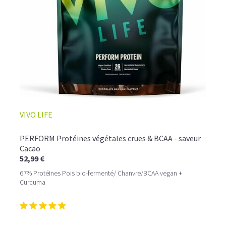
VIVO LIFE
PERFORM Protéines végétales crues & BCAA - saveur
Cacao
52,99 €
67% Protéines Pois bio-fermenté/ Chanvre/BCAA vegan +
Curcuma