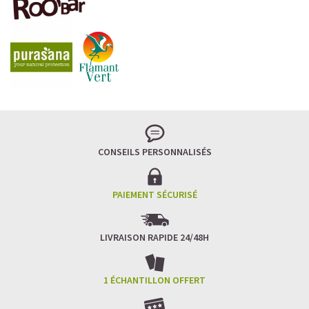
LA FRAÎCHEUR VERTE QUI APAISE L’ESPRIT
Le matcha, ce thé japonais se marie à la douceur du lait
végétal pour une boisson à la fois tonique et apaisante.
Naturellement riche en antioxydants, il apaise l’esprit
tout en stimulant la concentration.
CONSEILS PERSONNALISÉS
Un goût légèrement herbacé, addictif et plein de
bienfaits.
Idéal pour : recharger ses batteries sans caféine,
hydrater, et retrouver focus et sérénité.
PAIEMENT SÉCURISÉ
Découvrir le
Matcha Latte Glacé Protéiné
LIVRAISON RAPIDE 24/48H
SAWONDO RÉINVENTE LE PLAISIR DES CAFÉS GLACÉS
✅ Sans sucre raffiné
1 ÉCHANTILLON OFFERT
✅ Vegan & naturel