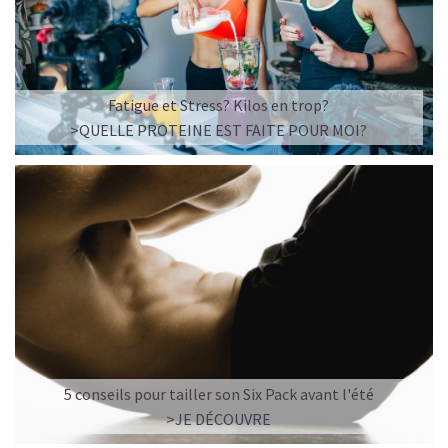
frappé crémeux, sans sucre raffiné et boosté en
protéines végétales
.
C’est la boisson plaisir par excellence — celle qui
réconcilie dessert glacé et nutrition.
Fatigue et Stress? Kilos en trop?
>QUELLE PROTEINE EST FAITE POUR MOI?
Résultat : un corps rassasié, une énergie durable, et zéro
fringale. Pour les gourmands qui veulent se faire plaisir
sans sacrifier leurs objectifs.
Découvrir le
Café frappé au Caramel Protéiné
🍫 MOCHA GLACÉ PROTÉINÉ
5 conseils pour tailler son Six Pack avant l'été
>JE DÉCOUVRE