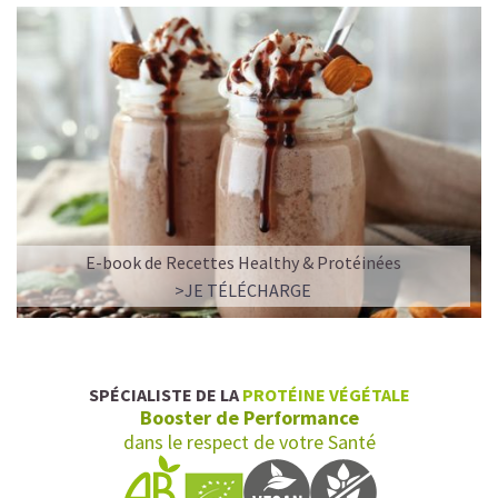
E-book de Recettes Healthy & Protéinées
L’ALLIANCE PARFAITE ENTRE PLAISIR ET
>JE TÉLÉCHARGE
PERFORMANCE
Quand le chocolat rencontre le café…
Cacao pur, café expresso et lait végétal fusionnent dans
SPÉCIALISTE DE LA
PROTÉINE VÉGÉTALE
une boisson veloutée et énergisante.
Booster de Performance
Une vraie caresse chocolatée, riche en protéines, léger
dans le respect de votre Santé
pour ne jamais peser.
Pour les accros au chocolat qui veulent booster leurs