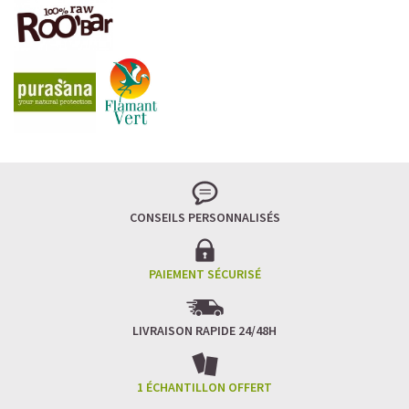
LA FRAÎCHEUR VERTE QUI APAISE L’ESPRIT
Le matcha, ce thé japonais se marie à la douceur du lait
végétal pour une boisson à la fois tonique et apaisante.
Naturellement riche en antioxydants, il apaise l’esprit
tout en stimulant la concentration.
CONSEILS PERSONNALISÉS
Un goût légèrement herbacé, addictif et plein de
bienfaits.
Idéal pour : recharger ses batteries sans caféine,
hydrater, et retrouver focus et sérénité.
PAIEMENT SÉCURISÉ
Découvrir le
Matcha Latte Glacé Protéiné
LIVRAISON RAPIDE 24/48H
SAWONDO RÉINVENTE LE PLAISIR DES CAFÉS GLACÉS
✅ Sans sucre raffiné
1 ÉCHANTILLON OFFERT