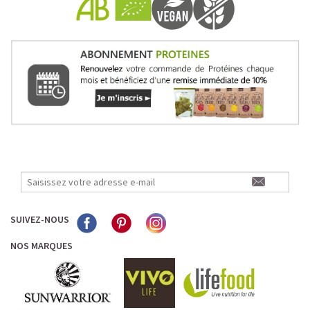
Pour les accros au chocolat qui veulent booster leurs
journées avec goût et équilibre.
Découvrir le
Mocha Glacé Protéiné
🍵 MATCHA LATTE GLACÉ
SUIVEZ-NOUS
NOS MARQUES