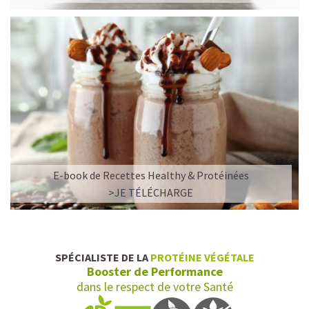
E-book de Recettes Healthy & Protéinées
L’ALLIANCE PARFAITE ENTRE PLAISIR ET
>JE TÉLÉCHARGE
PERFORMANCE
Quand le chocolat rencontre le café…
Cacao pur, café expresso et lait végétal fusionnent dans
SPÉCIALISTE DE LA
PROTÉINE VÉGÉTALE
une boisson veloutée et énergisante.
Booster de Performance
Une vraie caresse chocolatée, riche en protéines, léger
dans le respect de votre Santé
pour ne jamais peser.