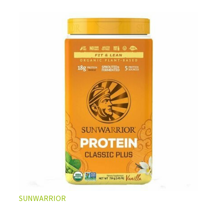
L’ÉQUILIBRE PARFAIT ENTRE DOUCEUR ET INTENSITÉ
Un café riche avec un soupçon de caramel pour un
moment de pure détente… ou de concentration avant le
prochain défi.
Une énergie immédiate et stable, sans pic de glycémie,
qui vous accompagne toute la matinée et un allié parfait
après l’entraînement.
Pour ceux qui veulent retrouver le plaisir d’un vrai café
glacé, sans se sentir lourd ni affamé.
Découvrir le
Latte Macchiato Glacé Protéiné
SUNWARRIOR
🍯 CAFÉ FRAPPÉ AU CARAMEL PROTÉINÉ