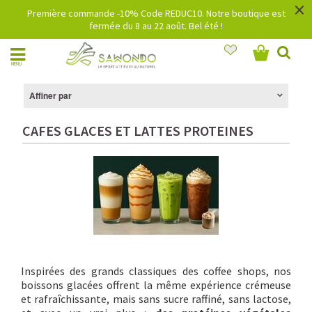
×
Première commande -10% Code REDUC10. Notre boutique est
fermée du 8 au 22 août. Bel été !
MENU
Affiner par
CAFES GLACES ET LATTES PROTEINES
Inspirées des grands classiques des coffee shops, nos
boissons glacées offrent la même expérience crémeuse
et rafraîchissante, mais sans sucre raffiné, sans lactose,