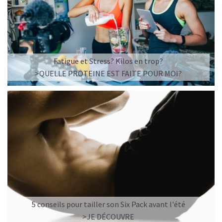
Imaginez un caramel fondant qui se mêle à un café
frappé crémeux, sans sucre raffiné et boosté en
protéines végétales
.
C’est la boisson plaisir par excellence — celle qui
réconcilie dessert glacé et nutrition.
Fatigue et Stress? Kilos en trop?
>QUELLE PROTEINE EST FAITE POUR MOI?
Résultat : un corps rassasié, une énergie durable, et zéro
fringale. Pour les gourmands qui veulent se faire plaisir
sans sacrifier leurs objectifs.
Découvrir le
Café frappé au Caramel Protéiné
🍫 MOCHA GLACÉ PROTÉINÉ
5 conseils pour tailler son Six Pack avant l'été
>JE DÉCOUVRE