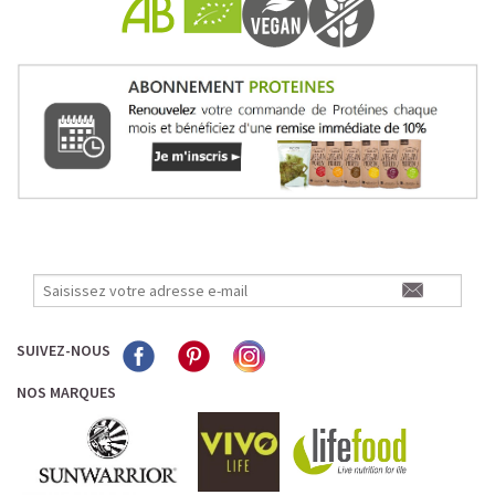
Pour les accros au chocolat qui veulent booster leurs
journées avec goût et équilibre.
Découvrir le
Mocha Glacé Protéiné
🍵 MATCHA LATTE GLACÉ
SUIVEZ-NOUS
NOS MARQUES