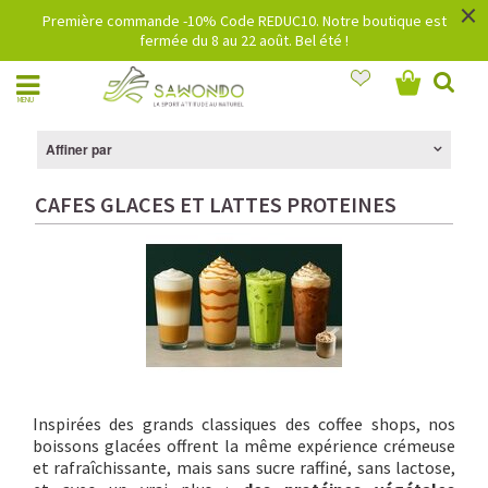
×
Première commande -10% Code REDUC10. Notre boutique est
fermée du 8 au 22 août. Bel été !
MENU
Affiner par
CAFES GLACES ET LATTES PROTEINES
Inspirées des grands classiques des coffee shops, nos
boissons glacées offrent la même expérience crémeuse
et rafraîchissante, mais sans sucre raffiné, sans lactose,