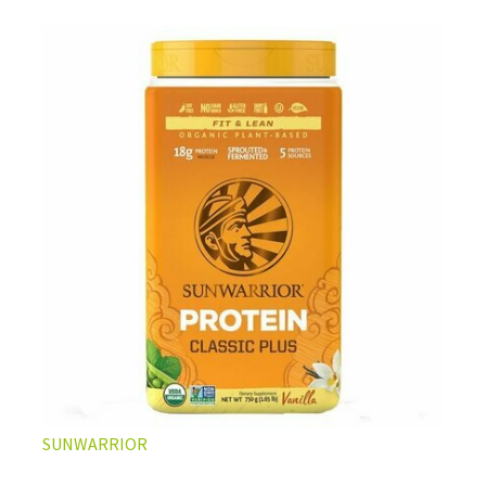
L’ÉQUILIBRE PARFAIT ENTRE DOUCEUR ET INTENSITÉ
Un café riche avec un soupçon de caramel pour un
moment de pure détente… ou de concentration avant le
prochain défi.
Une énergie immédiate et stable, sans pic de glycémie,
qui vous accompagne toute la matinée et un allié parfait
après l’entraînement.
Pour ceux qui veulent retrouver le plaisir d’un vrai café
glacé, sans se sentir lourd ni affamé.
Découvrir le
Latte Macchiato Glacé Protéiné
SUNWARRIOR
🍯 CAFÉ FRAPPÉ AU CARAMEL PROTÉINÉ