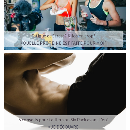
Imaginez un caramel fondant qui se mêle à un café
frappé crémeux, sans sucre raffiné et boosté en
protéines végétales
.
C’est la boisson plaisir par excellence — celle qui
réconcilie dessert glacé et nutrition.
Fatigue et Stress? Kilos en trop?
>QUELLE PROTEINE EST FAITE POUR MOI?
Résultat : un corps rassasié, une énergie durable, et zéro
fringale. Pour les gourmands qui veulent se faire plaisir
sans sacrifier leurs objectifs.
Découvrir le
Café frappé au Caramel Protéiné
🍫 MOCHA GLACÉ PROTÉINÉ
5 conseils pour tailler son Six Pack avant l'été
>JE DÉCOUVRE