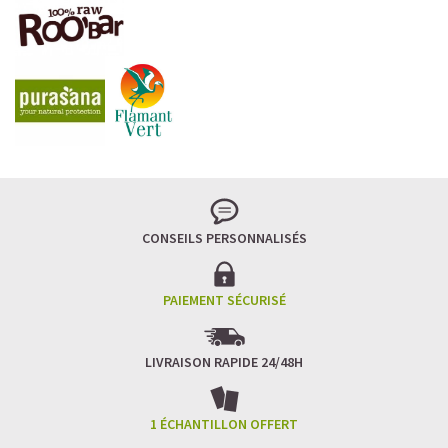
LA FRAÎCHEUR VERTE QUI APAISE L’ESPRIT
Le matcha, ce thé japonais se marie à la douceur du lait
végétal pour une boisson à la fois tonique et apaisante.
Naturellement riche en antioxydants, il apaise l’esprit
tout en stimulant la concentration.
CONSEILS PERSONNALISÉS
Un goût légèrement herbacé, addictif et plein de
bienfaits.
Idéal pour : recharger ses batteries sans caféine,
hydrater, et retrouver focus et sérénité.
PAIEMENT SÉCURISÉ
Découvrir le
Matcha Latte Glacé Protéiné
LIVRAISON RAPIDE 24/48H
SAWONDO RÉINVENTE LE PLAISIR DES CAFÉS GLACÉS
✅ Sans sucre raffiné
1 ÉCHANTILLON OFFERT