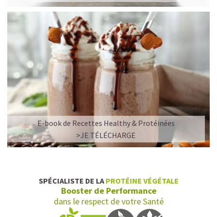
E-book de Recettes Healthy & Protéinées
L’ALLIANCE PARFAITE ENTRE PLAISIR ET
>JE TÉLÉCHARGE
PERFORMANCE
Quand le chocolat rencontre le café…
Cacao pur, café expresso et lait végétal fusionnent dans
SPÉCIALISTE DE LA
PROTÉINE VÉGÉTALE
une boisson veloutée et énergisante.
Booster de Performance
Une vraie caresse chocolatée, riche en protéines, léger
dans le respect de votre Santé
pour ne jamais peser.