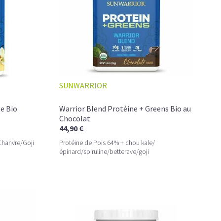
SUNWARRIOR
le Bio
Warrior Blend Protéine + Greens Bio au
Chocolat
44,90 €
Chanvre/Goji
Protéine de Pois 64% + chou kale/
épinard/spiruline/betterave/goji