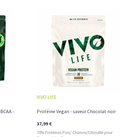
éines, léger pour ne jamais peser.
ster leurs journées avec goût et équilibre.
VIVO LIFE
 BCAA -
Protéine Vegan - saveur Chocolat noir
37,99 €
70% Protéines Pois/ Chanvre/Citrouille pour