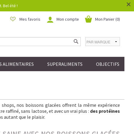
×
 Bel été !
Mes favoris
Mon compte
Mon Panier (
0
)
 ALIMENTAIRES
SUPERALIMENTS
OBJECTIFS
ee shops, nos boissons glacées offrent la même expérience
 raffiné, sans lactose, et avec un vrai plus :
des protéines
s autant que le plaisir.
IE SAINE AVEC NOS BOISSONS GLACÉES