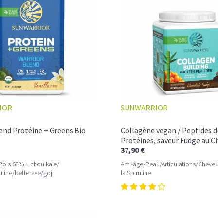
LE PLAISIR D’UN DESSERT GLACÉ, SANS
Imaginez un caramel fondant qui se mêle 
protéines végétales
.
C’est la boisson plaisir par excellence — ce
Résultat : un corps rassasié, une énergie 
faire plaisir sans sacrifier leurs objectifs.
Découvrir le
Café frappé au Caramel Pro
IOR
SUNWARRIOR
🍫 MOCHA GLACÉ PROTÉINÉ
end Protéine + Greens Bio
Collagène vegan / Peptides d
Protéines, saveur Fudge au C
37,90 €
Pois 68% + chou kale/
Anti-âge/Peau/Articulations/Cheveu
uline/betterave/goji
la Spiruline