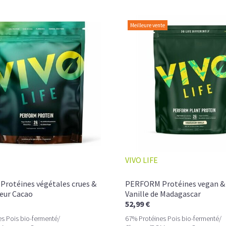
Une vraie caresse chocolatée, riche en prot
Meilleure vente
Pour les accros au chocolat qui veulent boo
Découvrir le
Mocha Glacé Protéiné
🍵 MATCHA LATTE GLACÉ
VIVO LIFE
rotéines végétales crues &
PERFORM Protéines vegan &
veur Cacao
Vanille de Madagascar
52,99 €
s Pois bio-fermenté/
67% Protéines Pois bio-fermenté/