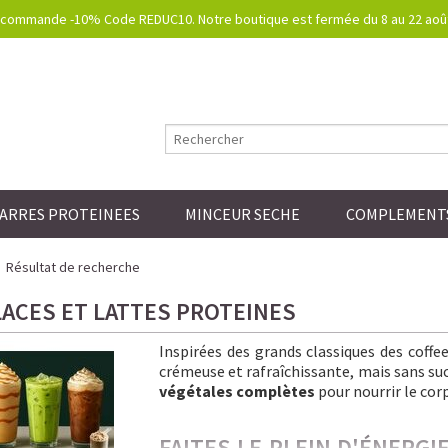
commande -10% Code REDUC10. Notre boutique est fermée du 8 au 22 août.
ARRES PROTEINEES
MINCEUR SECHE
COMPLEMENTS
Résultat de recherche
LACES ET LATTES PROTEINES
Inspirées des grands classiques des coff
crémeuse et rafraîchissante, mais sans sucre
végétales complètes
pour nourrir le corp
FAITES LE PLEIN D'ÉNERG