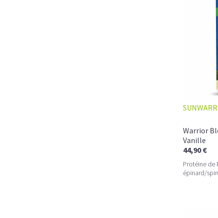
SUNWARR
Warrior Bl
Vanille
44,90 €
Protéine de 
épinard/spir