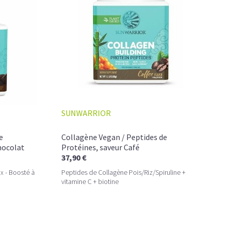
 LE SUCRE EN TROP
à un café frappé crémeux, sans sucre raffiné et boosté en
lle qui réconcilie dessert glacé et nutrition.
durable, et zéro fringale. Pour les gourmands qui veulent se
téiné
SUNWARRIOR
e
Collagène Vegan / Peptides de
hocolat
Protéines, saveur Café
37,90 €
x - Boosté à
Peptides de Collagène Pois/Riz/Spiruline +
vitamine C + biotine