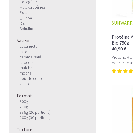
Collagène
Multi-protéines
Pois
Quinoa
SUNWARR
Riz
Spiruline
Protéine 
Saveur
Bio 750g
cacahuète
40,90 €
café
caramel salé
Protéine Riz
chocolat
excellente a
matcha
mocha
noix de coco
vanille
Format
500g
750g
936g (26 portions)
960g (30 portions)
Texture