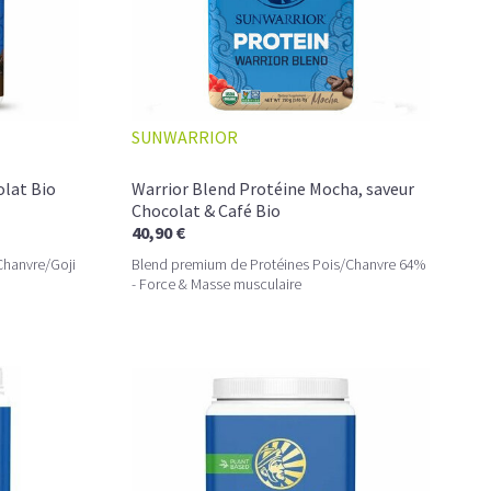
SUNWARRIOR
ET INTENSITÉ
el pour un moment de pure détente… ou de concentration
olat Bio
Warrior Blend Protéine Mocha, saveur
Chocolat & Café Bio
40,90 €
c de glycémie, qui vous accompagne toute la matinée et un
Chanvre/Goji
Blend premium de Protéines Pois/Chanvre 64%
- Force & Masse musculaire
un vrai café glacé, sans se sentir lourd ni affamé.
éiné
NÉ