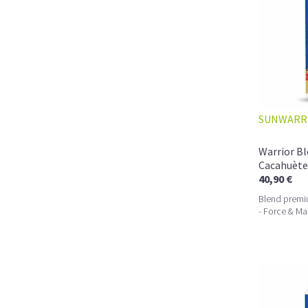
SUNWARR
Warrior B
Cacahuète
40,90 €
Blend premi
- Force & Ma