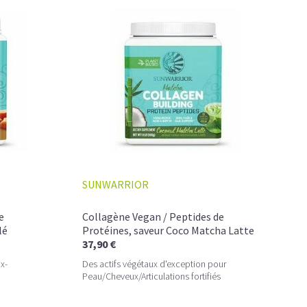
SUNWARRIOR
e
Collagène Vegan / Peptides de
lé
Protéines, saveur Coco Matcha Latte
37,90 €
T PERFORMANCE
x-
Des actifs végétaux d'exception pour
Peau/Cheveux/Articulations fortifiés
usionnent dans une boisson veloutée et énergisante.