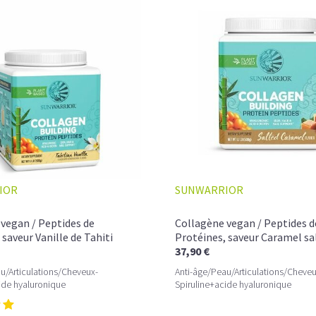
IOR
SUNWARRIOR
vegan / Peptides de
Collagène vegan / Peptides d
 saveur Vanille de Tahiti
Protéines, saveur Caramel sa
37,90 €
L’ALLIANCE PARFAITE ENTRE PLAISIR E
u/Articulations/Cheveux-
Anti-âge/Peau/Articulations/Cheveu
Quand le chocolat rencontre le café…
ide hyaluronique
Spiruline+acide hyaluronique
Cacao pur, café expresso et lait végétal f