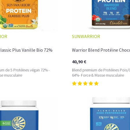
IOR
SUNWARRIOR
L’ÉQUILIBRE PARFAIT ENTRE DOUCEUR 
Un café riche avec un soupçon de caram
lassic Plus Vanille Bio 72%
Warrior Blend Protéine Choc
avant le prochain défi.
40,90 €
Une énergie immédiate et stable, sans pi
um de 5 Protéines végan 72% -
Blend premium de Protéines Pois/
allié parfait après l’entraînement.
se musculaire
64%- Force & Masse musculaire
Pour ceux qui veulent retrouver le plaisir d’
Découvrir le
Latte Macchiato Glacé Prot
🍯 CAFÉ FRAPPÉ AU CARAMEL PROTÉI