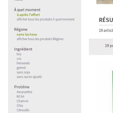
À quel moment
3.après l'effort
RÉSU
afficher tous les produits À quel moment
Régime
19 artic
sans lactose
afficher tous les produits Régime
19 p
Ingrédient
bio
cru
fermenté
germé
sans soja
sans sucre ajouté
Protéine
Amaranthe
BCAA
Chanvre
Chia
Citrouille