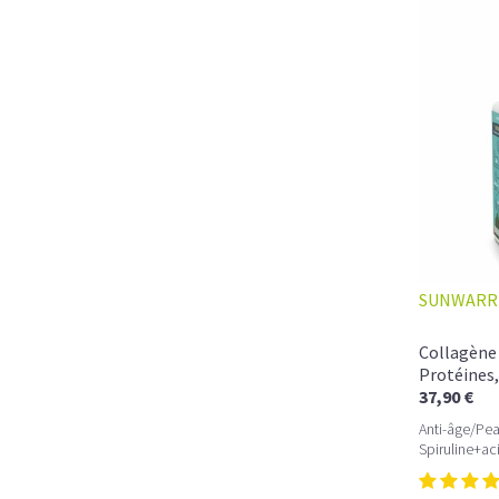
SUNWARR
Collagène 
Protéines,
37,90 €
Anti-âge/Pea
Spiruline+ac