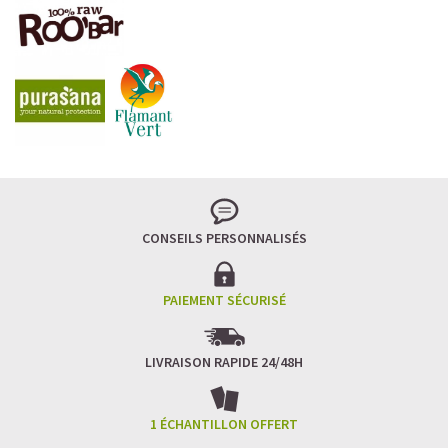
LA FRAÎCHEUR VERTE QUI APAISE L’ESPRIT
Le matcha, ce thé japonais se marie à la douceur du lait
végétal pour une boisson à la fois tonique et apaisante.
Naturellement riche en antioxydants, il apaise l’esprit
tout en stimulant la concentration.
CONSEILS PERSONNALISÉS
Un goût légèrement herbacé, addictif et plein de
bienfaits.
Idéal pour : recharger ses batteries sans caféine,
hydrater, et retrouver focus et sérénité.
PAIEMENT SÉCURISÉ
Découvrir le
Matcha Latte Glacé Protéiné
LIVRAISON RAPIDE 24/48H
SAWONDO RÉINVENTE LE PLAISIR DES CAFÉS GLACÉS
✅ Sans sucre raffiné
1 ÉCHANTILLON OFFERT