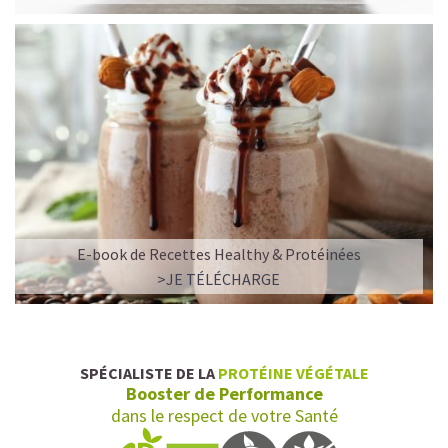
E-book de Recettes Healthy & Protéinées
L’ALLIANCE PARFAITE ENTRE PLAISIR ET
>JE TÉLÉCHARGE
PERFORMANCE
Quand le chocolat rencontre le café…
Cacao pur, café expresso et lait végétal fusionnent dans
SPÉCIALISTE DE LA
PROTÉINE VÉGÉTALE
une boisson veloutée et énergisante.
Booster de Performance
Une vraie caresse chocolatée, riche en protéines, léger
dans le respect de votre Santé
pour ne jamais peser.