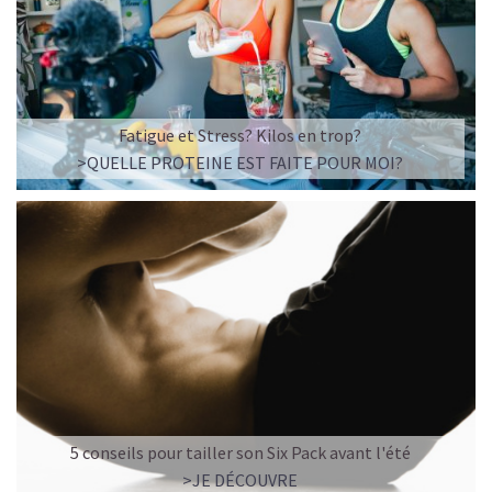
Imaginez un caramel fondant qui se mêle à un café
frappé crémeux, sans sucre raffiné et boosté en
protéines végétales
.
C’est la boisson plaisir par excellence — celle qui
réconcilie dessert glacé et nutrition.
Fatigue et Stress? Kilos en trop?
>QUELLE PROTEINE EST FAITE POUR MOI?
Résultat : un corps rassasié, une énergie durable, et zéro
fringale. Pour les gourmands qui veulent se faire plaisir
sans sacrifier leurs objectifs.
Découvrir le
Café frappé au Caramel Protéiné
🍫 MOCHA GLACÉ PROTÉINÉ
5 conseils pour tailler son Six Pack avant l'été
>JE DÉCOUVRE