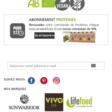
Pour les accros au chocolat qui veulent booster leurs
journées avec goût et équilibre.
Découvrir le
Mocha Glacé Protéiné
🍵 MATCHA LATTE GLACÉ
SUIVEZ-NOUS
NOS MARQUES