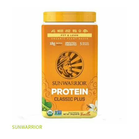
L’ÉQUILIBRE PARFAIT ENTRE DOUCEUR ET INTENSITÉ
Un café riche avec un soupçon de caramel pour un
moment de pure détente… ou de concentration avant le
prochain défi.
Une énergie immédiate et stable, sans pic de glycémie,
qui vous accompagne toute la matinée et un allié parfait
après l’entraînement.
Pour ceux qui veulent retrouver le plaisir d’un vrai café
glacé, sans se sentir lourd ni affamé.
Découvrir le
Latte Macchiato Glacé Protéiné
SUNWARRIOR
🍯 CAFÉ FRAPPÉ AU CARAMEL PROTÉINÉ