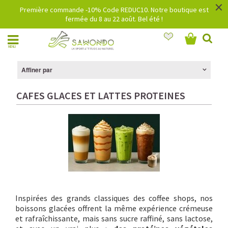
×
Première commande -10% Code REDUC10. Notre boutique est
fermée du 8 au 22 août. Bel été !
MENU
Affiner par
CAFES GLACES ET LATTES PROTEINES
Inspirées des grands classiques des coffee shops, nos
boissons glacées offrent la même expérience crémeuse
et rafraîchissante, mais sans sucre raffiné, sans lactose,